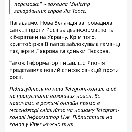
переможе", - заявила Міністр
закордонних справ Ліз Трасс.
Нагадаємо, Нова Зеландія запровадила
санкції проти Росії за дезінформацію та
кібератаки
на Україну. Крім того,
криптобіржа Binance
заблокувала гаманці
падчерки Лаврова та доньки Пєскова
.
Також
Інформатор
писав, що Японія
представила новий список санкцій проти
росії.
Підписуйтесь на наш
Telegram-канал
, щоб
не пропустити важливих новин. За
новинами в режимі онлайн прямо в
месенджері слідкуйте на нашому Telegram-
каналі
Інформатор Live
. Підписатися на
канал у Viber можна
тут
.