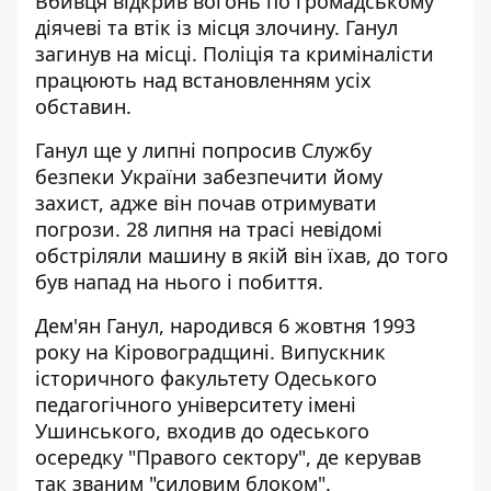
Вбивця відкрив вогонь по громадському
діячеві та втік із місця злочину. Ганул
загинув на місці. Поліція та криміналісти
працюють над встановленням усіх
обставин.
Ганул ще у липні попросив Службу
безпеки України забезпечити йому
захист, адже він почав отримувати
погрози. 28 липня на трасі невідомі
обстріляли машину в якій він їхав, до того
був напад на нього і побиття.
Дем'ян Ганул, народився 6 жовтня 1993
року на Кіровоградщині. Випускник
історичного факультету Одеського
педагогічного університету імені
Ушинського, входив до одеського
осередку "Правого сектору", де керував
так званим "силовим блоком".