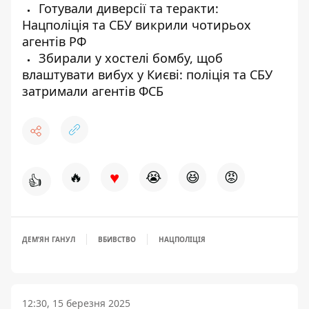
Готували диверсії та теракти:
Нацполіція та СБУ викрили чотирьох
агентів РФ
Збирали у хостелі бомбу, щоб
влаштувати вибух у Києві: поліція та СБУ
затримали агентів ФСБ
♥
🔥
😭
😆
😡
👍
ДЕМʼЯН ГАНУЛ
ВБИВСТВО
НАЦПОЛІЦІЯ
12:30, 15 березня 2025