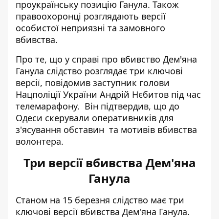
проукраїнську позицію Ганула. Також
правоохоронці розглядають версії
особистої неприязні та замовного
вбивства.
Про те, що у справі про вбивство Дем'яна
Ганула слідство розглядає три ключові
версії, повідомив заступник голови
Нацполіції України Андрій Нєбитов під час
телемарафону. Він підтвердив, що до
Одеси скерували оперативників для
з'ясування обставин та мотивів вбивства
волонтера.
Три версії вбивства Дем'яна
Ганула
Станом на 15 березня слідство має три
ключові версії вбивства Дем'яна Ганула.