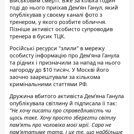
військовим смерті
. Вже за кілька годин
тоді до нього приїхав Дем’ян Ганул, який
опублікував у своєму каналі фото з
тренером, у якого розбите обличчя.
Пізніше активіст особисто супроводив
тренера в бусик ТЦК.
Російські ресурси "злили" в мережу
особисту інформацію про Дем'яна Ганула
та рідних і призначили за напад на нього
нагороду до $10 тисяч
. У Москві його
заочно заарештували за кількома
кримінальними статтями РФ.
Дружина вбитого активіста Демʼяна Ганула
опублікувала світлину й підписала її так:
"Не хочу писати про справедливість чи
щось таке. Хочу просто зберегти світлу
памʼять про чоловіка моєї мрії. Сара не
памʼятатиме тата, і це те, що найбільше