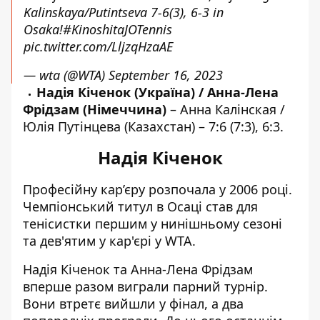
Kalinskaya/Putintseva 7-6(3), 6-3 in
Osaka!
#KinoshitaJOTennis
pic.twitter.com/LljzqHzaAE
— wta (@WTA)
September 16, 2023
Надія Кіченок (Україна) / Анна-Лена
Фрідзам (Німеччина)
– Анна Калінская /
Юлія Путінцева (Казахстан) – 7:6 (7:3), 6:3.
Надія Кіченок
Професійну кар’єру розпочала у 2006 році.
Чемпіонський титул в Осаці став для
тенісистки першим у нинішньому сезоні
та дев'ятим у кар'єрі у WTA.
Надія Кіченок та Анна-Лена Фрідзам
вперше разом виграли парний турнір.
Вони втретє вийшли у фінал, а два