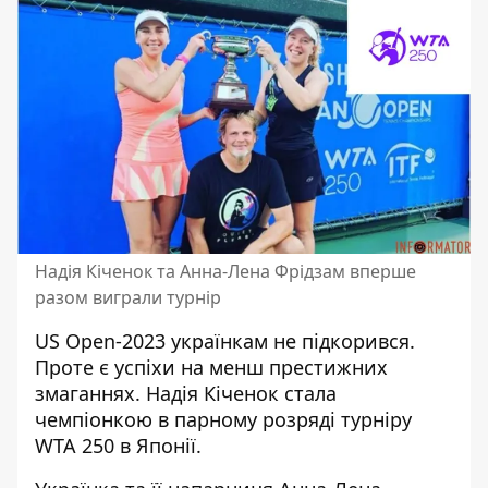
Надія Кіченок та Анна-Лена Фрідзам вперше
разом виграли турнір
US Open-2023
українкам не підкорився
.
Проте є успіхи на менш престижних
змаганнях. Надія Кіченок стала
чемпіонкою в парному розряді турніру
WTA 250 в Японії.