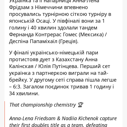
Українка та її напарниця Анна-Лена
Фрідзам з Німеччини впевнено
просувались турнірною сіткою турніру в
японській Осаці. У півфіналі вони за 1
голину і 40 хвилин здолали тандем
Фернанда Контрерас Гомес (Мексика) /
Деспіна Папаміхаїл (Греція).
У фіналі українсько-німецькій пари
протистояв дует з Казахстану Анна
Калінская / Юлія Путінцева. Перший сет
українка з партнеркою виграли на тай-
брейку. У другому сеті справа пішла легше
– 6:3. Загалом поєдинок тривав 1 годину і
34 хвилини.
That championship chemistry 🏆
Anna-Lena Friedsam & Nadiia Kichenok capture
their first doubles title as a team, defeating