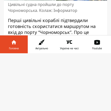
Цивільні судна пройшли до порту
Чорноморська. Колаж: Інформатор
Перші цивільні кораблі підтвердили
готовність
скористатися маршрутом на
вхід до порту “Чорноморськ”
. Про це
повідомив міністр інфраструктури
Олександр Кубраков. Судна мають
Головна
Актуально
Україна на часі
Youtube
завантажити майже 20 тисячами тонн
пшениці для країн Африки та Азії.
Інформатор у
Завантажити
телефоні
👉
Відповідний допис він опублікував у
Facebook. За його словами,
перші цивільні
кораблі скористалися тимчасовим
коридором у напрямку до портів України
.
Він зазначив, що про готовність
скористатися маршрутом на вхід до порту
"Чорноморськ" заявили балкери RESILIENT