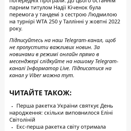
попередніх програли. До цього останнім
парним титулом Надії Кіченок була
перемога у тандемі з сестрою Людмилою
на турнірі WTA 250 у Таллінні у жовтні 2022
року.
Підписуйтесь на наш
Telegram-канал
, щоб
не пропустити важливих новин. За
новинами в режимі онлайн прямо в
месенджері слідкуйте на нашому Telegram-
каналі
Інформатор Live
. Підписатися на
канал у Viber можна
тут
.
ЧИТАЙТЕ ТАКОЖ:
Перша ракетка України святкує День
народження: скільки виповнилося Еліні
Світоліній
Екс-перша ракетка світу отримала