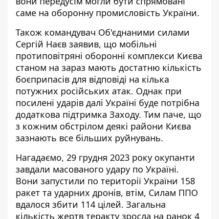
вони передусім могли бути спрямовані
саме на оборонну промисловість України.
Також командувач Об'єднаними силами
Сергій Наєв заявив, що мобільні
протиповітряні оборонні комплекси Києва
станом на зараз
мають достатню кількість
боєприпасів
для відповіді на кілька
потужних російських атак. Однак при
посилені ударів далі Україні буде потрібна
додаткова підтримка Заходу. Тим паче, що
з кожним обстрілом деякі райони Києва
зазнають все більших руйнувань.
Нагадаємо, 29 грудня 2023 року окупанти
завдали
масованого удару по Україні
.
Вони запустили по території України 158
ракет та ударних дронів, втім, Силам ППО
вдалося збити 114 цілей. Загальна
кількість жертв теракту зросла
на ранок 4