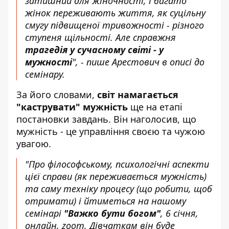
затишний для жіночності, і багато
жінок переживають життя, як суцільну
смугу підвищеної тривожності - різного
ступеня щільності. Але справжня
трагедія у сучасному світі - у
мужності
", - пише Арестович в описі до
семінару.
За його словами,
світ намагається
"каструвати" мужність
ще на етапі
постановки завдань. Він наголосив, що
мужність - це управління своєю та чужою
увагою.
"Про філософському, психологічні аспекти
цієї справи (як переживається мужність)
та саму техніку процесу (що робити, щоб
отримати) і йтиметься на нашому
семінарі
"Важко бути богом"
, 6 січня,
онлайн, zoom. Дівчаткам він буде