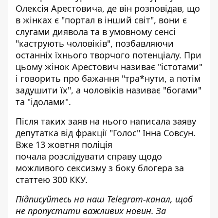
Олексія Арестовича, де він розповідав, що
в жінках є "портал в інший світ",
вони є
слугами диявола
та в умовному сенсі
"каструють чоловіків", позбавляючи
останніх їхнього творчого потенціалу. При
цьому жінок Арестович називає "істотами"
і говорить про бажання "тра*нути, а потім
задушити їх", а чоловіків називає "богами"
та "ідолами".
Після таких заяв на нього написала заяву
депутатка від фракції "Голос" Інна Совсун.
Вже 13 жовтня поліція
почала
розслідувати справу щодо
можливого сексизму
з боку блогера за
статтею 300 ККУ.
Підписуйтесь на наш
Telegram-канал
, щоб
не пропустити важливих новин. За