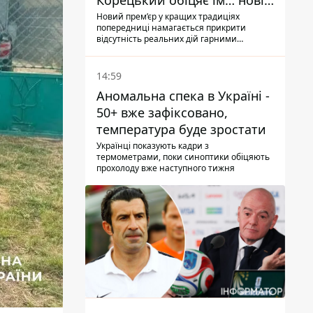
Корецький обіцяє їм… нові
склади
Новий прем’єр у кращих традиціях
попередниці намагається прикрити
відсутність реальних дій гарними
словами
14:59
Аномальна спека в Україні -
50+ вже зафіксовано,
температура буде зростати
Українці показують кадри з
термометрами, поки синоптики обіцяють
прохолоду вже наступного тижня