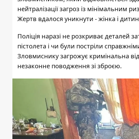
нейтралізації загроз із мінімальним ри
Жертв вдалося уникнути - жінка і дит
Поліція наразі не розкриває деталей з
пістолета і чи були постріли справжнім
Зловмиснику загрожує кримінальна відп
незаконне поводження зі зброєю.