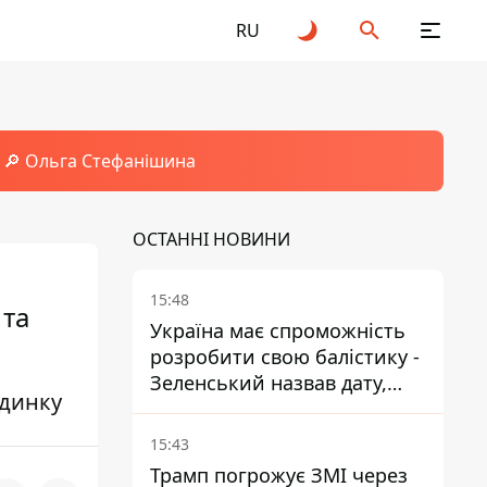
RU
🔎 Ольга Стефанішина
ОСТАННІ НОВИНИ
15:48
 та
Україна має спроможність
розробити свою балістику -
Зеленський назвав дату,
удинку
коли вона з'явиться
15:43
Трамп погрожує ЗМІ через