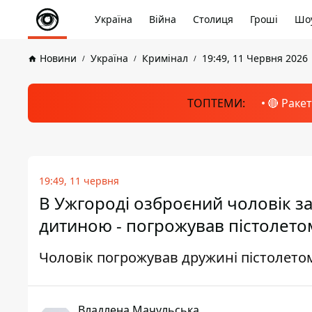
Україна
Війна
Столиця
Гроші
Шоу
Новини
Україна
Кримінал
19:49, 11 Червня 2026
ТОПТЕМИ:
🔴 Раке
19:49, 11 червня
В Ужгороді озброєний чоловік з
дитиною - погрожував пістолето
Чоловік погрожував дружині пістолетом
Владлена Мачульська