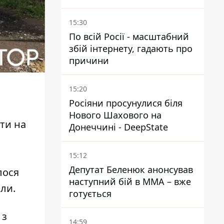
зупинці - пасажирка в
лікарні
15:30
По всій Росії - масштабний
збій інтернету, гадають про
причини
15:20
Росіяни просунулися біля
Нового Шахового на
ти на
Донеччині - DeepState
15:12
Депутат Беленюк анонсував
лося
наступний бій в ММА – вже
али.
готується
 з
14:59