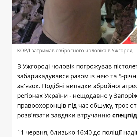
КОРД затримав озброєного чоловіка в Ужгороді
В Ужгороді чоловік погрожував пістолет
забарикадувався разом із нею та 5-рі
зв'язок.
Подібні випадки збройної агрес
регіонах України - нещодавно у Запорі
правоохоронців під час обшуку, троє о
розв'язати завдяки втручанню
спецпі
11 червня, близько 16:40 до поліції на