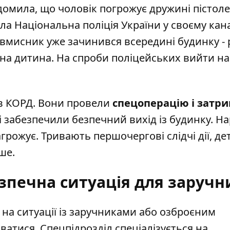
омила, що чоловік погрожує дружині пістоле
ила
Національна поліція України
у своєму кана
овмисник уже зачинився всередині будинку -
чна дитина. На спроби поліцейських вийти на
ів КОРД. Вони провели
спецоперацію і затр
ні забезпечили безпечний вихід із будинку. На
грожує. Тривають першочергові слідчі дії, де
ше.
печна ситуація для заручн
 на ситуації із заручниками або озброєним
атися. Спецпідрозділ спеціалізується на