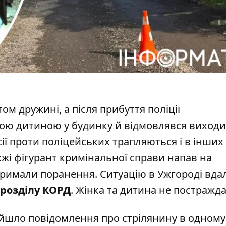
ом дружині, а після прибуття поліції
чною дитиною у будинку й відмовлявся виходи
ії
проти поліцейських трапляються і в інших
жжі фігурант кримінальної справи напав на
тримали поранення. Ситуацію в Ужгороді вда
дрозділу КОРД
. Жінка та дитина не постражд
дійшло повідомлення про стрілянину в одному