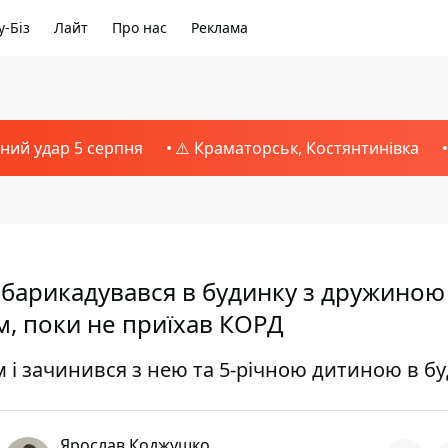
-Біз
Лайт
Про нас
Реклама
тний удар 5 серпня
⚠️ Краматорськ, Костянтинівка
абарикадувався в будинку з дружиною
м, поки не приїхав КОРД
 і зачинився з нею та 5-річною дитиною в б
Ярослав Коджушко