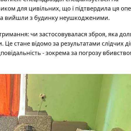
зиком для цивільних, що і підтвердила ця опе
ина вийшли з будинку неушкодженими.
атримання: чи застосовувалася зброя, яка дол
и. Це стане відомо за результатами слідчих ді
овідальність - зокрема за погрозу вбивство