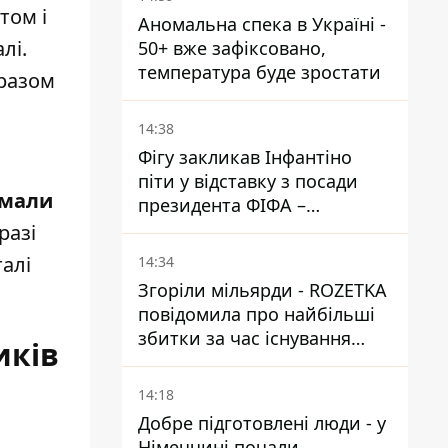
том і
Аномальна спека в Україні -
лі.
50+ вже зафіксовано,
температура буде зростати
 разом
14:38
Фігу закликав Інфантіно
піти у відставку з посади
имали
президента ФІФА –
врятувати футбол ще не
разі
пізно
талі
14:34
Згоріли мільярди - ROZETKA
повідомила про найбільші
збитки за час існування
иків
компанії
14:18
Добре підготовлені люди - у
Німеччині почали