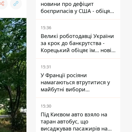
новини про дефіцит
боєприпасів у США - обіцяє
знайти і ув’язнити всіх
15:36
Великі роботодавці України
за крок до банкрутства -
Корецький обіцяє їм… нові
склади
15:31
У Франції росіяни
намагаються втрутитися у
майбутні вибори
президента завдяки ботам
15:30
Під Києвом авто взяло на
таран автобус, що
висаджував пасажирів на