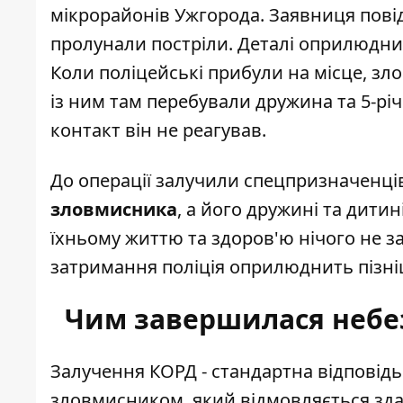
мікрорайонів Ужгорода. Заявниця повід
пролунали постріли. Деталі оприлюдн
Коли поліцейські прибули на місце, зл
із ним там перебували дружина та 5-рі
контакт він не реагував.
До операції залучили спецпризначенц
зловмисника
, а його дружині та дити
їхньому життю та здоров'ю нічого не за
затримання поліція оприлюднить пізні
Чим завершилася небез
Залучення КОРД - стандартна відповідь
зловмисником, який відмовляється здав