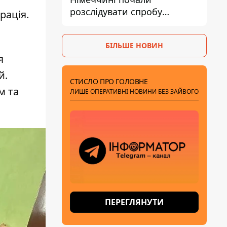
розслідувати спробу
рація.
вдарити дроном по
українському літаку на
БІЛЬШЕ НОВИН
аеродромі Лейпцигу
я
й.
СТИСЛО ПРО ГОЛОВНЕ
м та
ЛИШЕ ОПЕРАТИВНІ НОВИНИ БЕЗ ЗАЙВОГО
ПЕРЕГЛЯНУТИ