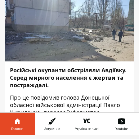
Російські окупанти обстріляли Авдіївку.
Серед мирного населення є жертви та
постраждалі.
Про це
повідомив
голова Донецької
обласної військової адміністрації Павло
Кириленко, передає
Інформатор
.
"Російські фашисти вбили 5 жителів
Головна
Актуально
Україна на часі
Youtube
Авдіївки, 20 поранили. Цей жах