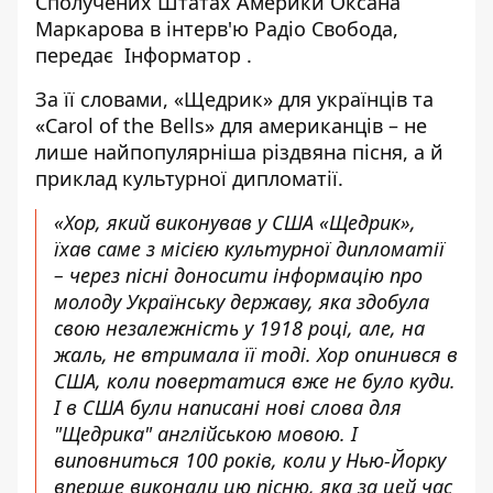
Сполучених Штатах Америки Оксана
Маркарова в інтерв'ю
Радіо Свобода
,
передає
Інформатор
.
За її словами, «Щедрик» для українців та
«Carol of the Bells» для американців – не
лише найпопулярніша різдвяна пісня, а й
приклад культурної дипломатії.
«Хор, який виконував у США «Щедрик»,
їхав саме з місією культурної дипломатії
– через пісні доносити інформацію про
молоду Українську державу, яка здобула
свою незалежність у 1918 році, але, на
жаль, не втримала її тоді. Хор опинився в
США, коли повертатися вже не було куди.
І в США були написані нові слова для
"Щедрика" англійською мовою. І
виповниться 100 років, коли у Нью-Йорку
вперше виконали цю пісню, яка за цей час