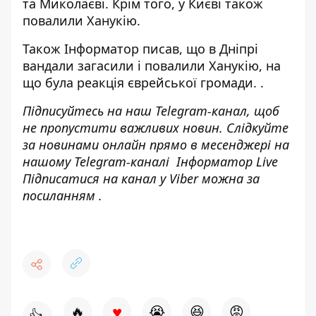
та Миколаєві. Крім того,
у Києві також
повалили Ханукію
.
Також
Інформатор
писав, що
в Дніпрі
вандали загасили і повалили Ханукію
, на
що була
реакція єврейської громади.
.
Підписуйтесь на наш
Telegram-канал
, щоб
не пропустити важливих новин. Слідкуйте
за новинами онлайн прямо в месенджері на
нашому Telegram-каналі
Інформатор Live
Підписатися на канал у Viber можна за
посиланням
.
♥
🔥
😭
😆
😡
👍