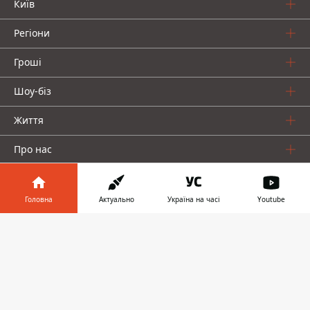
Київ
Регіони
Гроші
Шоу-біз
Життя
Про нас
Головна
Актуально
Україна на часі
Youtube
Інформатор у
Завантажити
телефоні
👉
Інформатор проекти
Столиця
Ваші фінанси
Авто
Geek