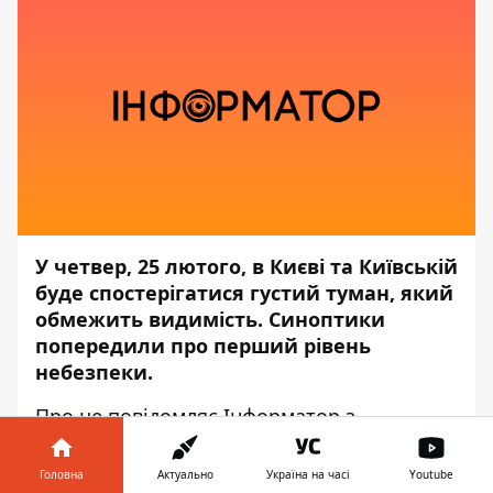
У четвер, 25 лютого, в Києві та Київській
буде спостерігатися густий туман, який
обмежить видимість. Синоптики
попередили про перший рівень
небезпеки.
Про це повідомляє
Інформатор
з
посиланням на прес-центр
Державної
служби з надзвичайних ситуацій
.
Головна
Актуально
Україна на часі
Youtube