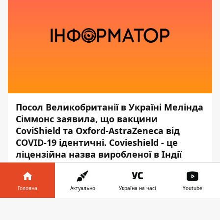
Посол Великобританії в Україні Мелінда
Сіммонс заявила, що вакцини
CoviShield та Oxford-AstraZeneca від
COVID-19 ідентичні. Сovieshield - це
ліцензійна назва виробленої в Індії
вакцини AstraZeneca.
Про це Сіммонс повідомила в
Головна
Актуально
Україна на часі
Youtube
Twitter,
передає
Інформатор
.
Інформатор у
Завантажити
"Вакцини: фактчек. Вакцина від COVID-19