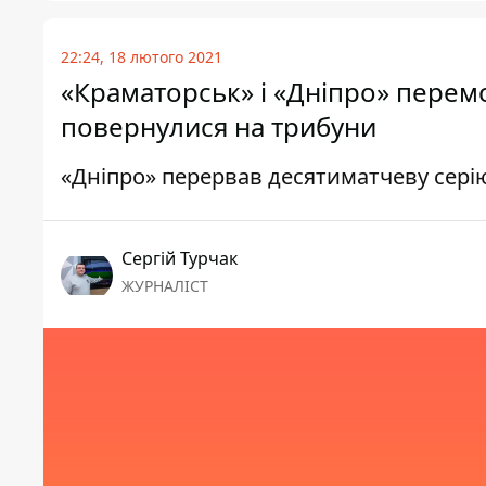
22:24, 18 лютого 2021
«Краматорськ» і «Дніпро» перем
повернулися на трибуни
«Дніпро» перервав десятиматчеву сері
Сергій Турчак
ЖУРНАЛІСТ