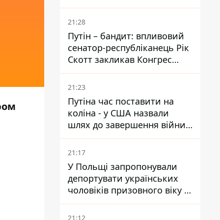
ударами опинилися п'ять
районів області
21:28
Путін – бандит: впливовий
сенатор-республіканець Рік
Скотт закликав Конгрес
притягнути РФ до
відповідальності за війну в
21:23
Україні
Путіна час поставити на
ром
коліна - у США назвали
шлях до завершення війни -
National Security Journal
21:17
У Польщі запропонували
депортувати українських
чоловіків призовного віку -
кого це може торкнутися
21:12