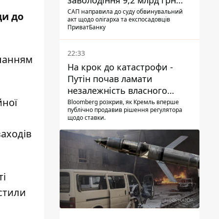
заволодіння 9,2 млрд грн
ПриватБанку скерували до
САП направила до суду обвинувальний
ди до
акт щодо олігарха та експосадовців
суду
ПриватБанку
22:33
ланням
На крок до катастрофи -
Путін почав ламати
незалежність власного
йної
Центробанку, змусивши
Bloomberg розкрив, як Кремль вперше
публічно продавив рішення регулятора
знизити базову ставку
щодо ставки.
заходів
ті
стили