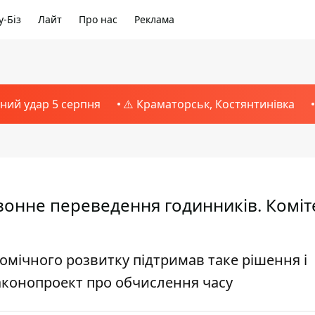
-Біз
Лайт
Про нас
Реклама
тний удар 5 серпня
⚠️ Краматорськ, Костянтинівка
езонне переведення годинників. Коміт
омічного розвитку підтримав таке рішення і
аконопроект про обчислення часу