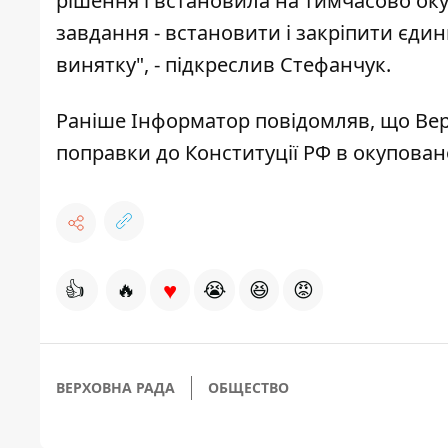
рішення і встановила на тимчасово ок
завдання - встановити і закріпити єдин
винятку", - підкреслив Стефанчук.
Раніше
Інформатор
повідомляв, що
Вер
поправки до Конституції РФ в окупова
♥
👍
🔥
😭
😆
😡
ВЕРХОВНА РАДА
ОБЩЕСТВО