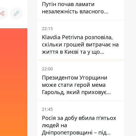
Путін почав ламати
незалежність власного
Центробанку, змусивши
знизити базову ставку
22:15
Klavdia Petrivna розповіла,
скільки грошей витрачає на
життя в Києві та у що
вкладає мільйони
22:00
Президентом Угорщини
може стати герой мема
Гарольд, який приховує
біль – він очолив народне
голосування
21:45
Росія за добу вбила п'ятьох
людей на
Дніпропетровщині – під