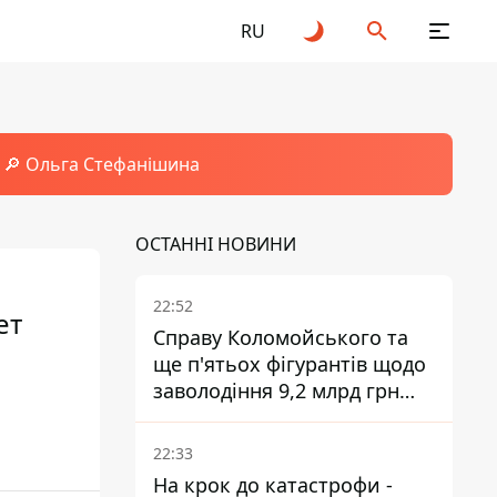
RU
🔎 Ольга Стефанішина
ОСТАННІ НОВИНИ
22:52
ет
Справу Коломойського та
ще п'ятьох фігурантів щодо
заволодіння 9,2 млрд грн
ПриватБанку скерували до
суду
22:33
На крок до катастрофи -