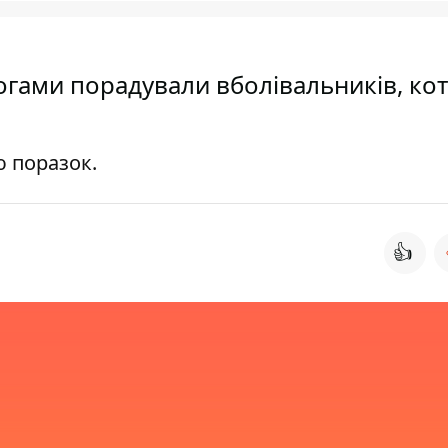
огами порадували вболівальників, кот
ю поразок.
👍