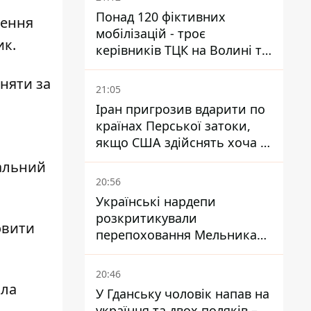
Понад 120 фіктивних
дення
мобілізацій - троє
ик.
керівників ТЦК на Волині та
Буковині отримали підозри
няти за
за фейкові звіти
21:05
Іран пригрозив вдарити по
країнах Перської затоки,
якщо США здійснять хоча б
одну атаку - Reuters
альний
20:56
Українські нардепи
розкритикували
овити
перепоховання Мельника
через ризик дипломатичної
ізоляції
20:46
яла
У Гданську чоловік напав на
українця та двох поляків –