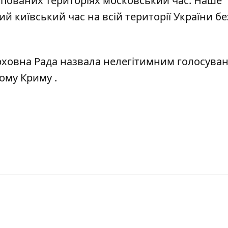
упованих територіях московський час. Наше
ий київський час на всій території України бе
ховна Рада назвала нелегітимним голосуван
ному Криму
.