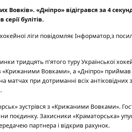
 Вовків». «Дніпро» відігрався за 4 секун
 серії булітів.
 хокейної ліги повідомляє
Інформатор,
з поси
динки тридцять п'ятого туру Української хоке
 з «Крижаними Вовками», а «Дніпро» приймав
і на матчах при дотриманні всіх антіковідних 
.
орськ» зустрівся з «Крижаними Вовками». Гос
ини поєдинку. Захисники «Краматорська» упу
ередачею партнера і відкрив рахунок.