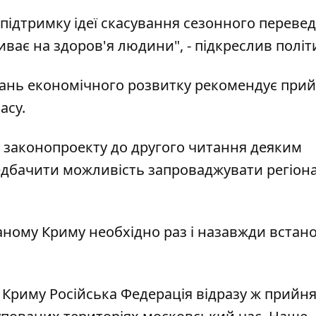
підтримку ідеї скасування сезонного переве
ває на здоров'я людини", - підкреслив політ
итань економічного розвитку рекомендує прий
асу.
і законопроекту до другого читання деяким
дбачити можливість запроваджувати регіон
ваному Криму необхідно раз і назавжди встан
ї Криму Російська Федерація відразу ж прийн