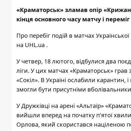
«Краматорськ» зламав опір «Крижаних
кінця основного часу матчу і переміг в
Про перебіг подій в матчах Української
на
UHL.ua
.
У четвер, 18 лютого, відбулися два поє
ліги. У цих матчах «Краматорськ» грав
«Сокіл». В Україні ослабили карантин, 
змогли бути присутніми вболівальники
У Дружківці на арені «Альтаїр» «Крамат
вийшли вперед на початку п'ятої хвил
Орлова, який скористався націленою п