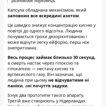
розповідає науковець.
Капсула обладнана механізмом, який
заповнює все всередині азотом
.
Це швидко знижує концентрацію кисню у
повітрі до одного відсотка. Людина
почувається трохи дезорієнтованою і
може відчути легку ейфорію, перш ніж
знепритомніє.
Весь процес займає близько 30 секунд
,
а смерть настає через гіпоксію та
гіпокапнію — нестачу кисню та
вуглекислого газу. Він зазначає, що
людина при цьому
не відчуватиме ні
паніки
, а
ні почуття задухи
.
Існує два прототипи такого апарату.
Третій вже створюють у Нідерландах.