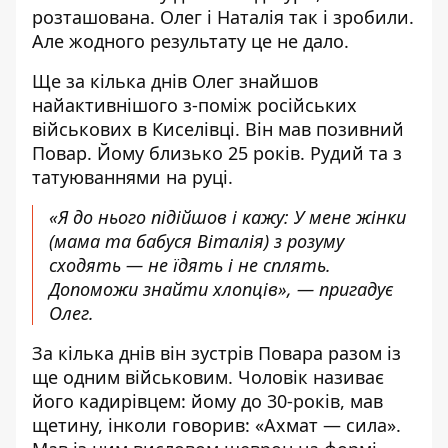
розташована. Олег і Наталія так і зробили.
Але жодного результату це не дало.
Ще за кілька днів Олег знайшов
найактивнішого з-поміж російських
військових в Киселівці. Він мав позивний
Повар. Йому близько 25 років. Рудий та з
татуюваннями на руці.
«Я до нього підійшов і кажу: У мене жінки
(мама та бабуся Віталія) з розуму
сходять — не їдять і не сплять.
Допоможи знайти хлопців», — пригадує
Олег.
За кілька днів він зустрів Повара разом із
ще одним військовим. Чоловік називає
його кадирівцем: йому до 30-років, мав
щетину, інколи говорив: «Ахмат — сила».