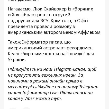
Нагадаємо, Люк
Скайвокер із «Зоряних
війн» зібрав гроші на крутий
подарунок
для ЗСУ. Крім того, в Офісі
президента
провели розмову з
американським актором
Беном Аффлеком
Також
Інформатор
писав, що
американський
астронавт-рекордсмен
Келлі збиратиме кошти на "швидкі"
для
України.
Підписуйтесь на наш
Telegram-канал
, щоб
не пропустити важливих новин. За
новинами в режимі онлайн прямо в
месенджері слідкуйте на нашому Telegram-
каналі
Інформатор Live
. Підписатися на
канал у Viber можна
тут
.