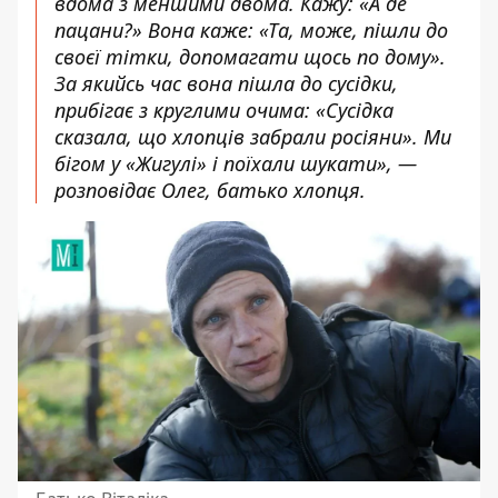
вдома з меншими двома. Кажу: «А де
пацани?» Вона каже: «Та, може, пішли до
своєї тітки, допомагати щось по дому».
За якийсь час вона пішла до сусідки,
прибігає з круглими очима: «Сусідка
сказала, що хлопців забрали росіяни». Ми
бігом у «Жигулі» і поїхали шукати», —
розповідає Олег, батько хлопця.