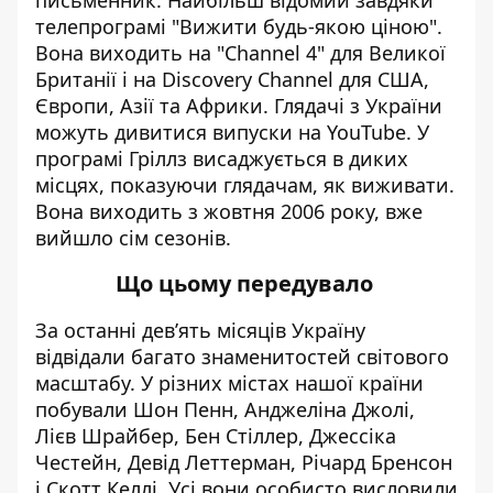
телепрограмі "Вижити будь-якою ціною".
Вона виходить на "Channel 4" для Великої
Британії і на Discovery Channel для США,
Європи, Азії та Африки. Глядачі з України
можуть дивитися випуски на YouTube. У
програмі Гріллз висаджується в диких
місцях, показуючи глядачам, як виживати.
Вона виходить з жовтня 2006 року, вже
вийшло сім сезонів.
Що цьому передувало
За останні дев’ять місяців Україну
відвідали багато знаменитостей світового
масштабу. У різних містах нашої країни
побували Шон Пенн, Анджеліна Джолі,
Лієв Шрайбер, Бен Стіллер, Джессіка
Честейн, Девід Леттерман, Річард Бренсон
і Скотт Келлі. Усі вони особисто висловили