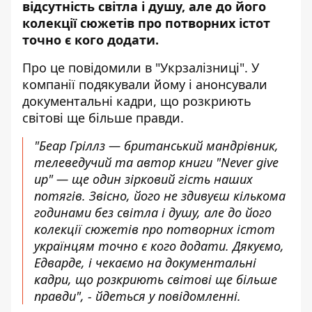
відсутність світла і душу, але до його
колекції сюжетів про потворних істот
точно є кого додати.
Про це
повідомили
в "Укрзалізниці". У
компанії подякували йому і анонсували
документальні кадри, що розкриють
світові ще більше правди.
"Беар Гріллз — британський мандрівник,
телеведучий та автор книги "Never give
up" — ще один зірковий гість наших
потягів. Звісно, його не здивуєш кількома
годинами без світла і душу, але до його
колекції сюжетів про потворних істот
українцям точно є кого додати. Дякуємо,
Едварде, і чекаємо на документальні
кадри, що розкриють світові ще більше
правди", - йдеться у повідомленні.