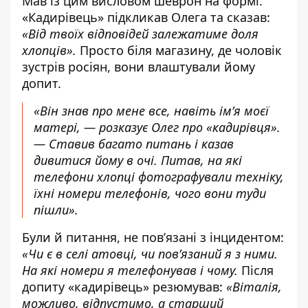
Мав із цим висловом шеврон на формі.
«Кадирівець» підкликав Олега та сказав:
«Від твоїх відповідей залежатиме доля
хлопців».
Просто біля магазину, де чоловік
зустрів росіян, вони влаштували йому
допит.
«Він знав про мене все, навіть ім’я моєї
матері, — розказує Олег про «кадирівця».
— Ставив багато питань і казав
дивитися йому в очі. Питав, на які
телефони хлопці фотографували техніку,
їхні номери телефонів, чого вони туди
пішли».
Були й питання, не пов’язані з інцидентом:
«Чи є в селі атовці, чи пов’язаний я з ними.
На які номери я телефонував і чому.
Після
допиту «кадирівець» резюмував:
«Віталія,
можливо, відпустимо, а старший