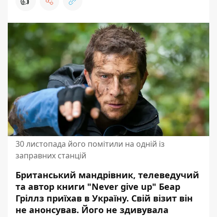
👍
30 листопада його помітили на одній із
заправних станцій
Британський мандрівник, телеведучий
та автор книги "Never give up" Беар
Гріллз приїхав в Україну.
Свій візит він
не анонсував. Його не здивувала