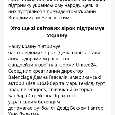
підтримку українському народу. Деякі з
них зустрілися з президентом України
Володимиром Зеленським.
Хто ще зі світових зірок підтримує
Україну
Нашу країну
підтримує
багато відомих зірок. Деякі навіть стали
амбасадорами української
фандрейзингової платформи United24.
Серед них креативний директор
Balenciaga Демна Гвасалія,
американські
актори Лієв Шрайбер та Марк Гемілл, гурт
Imagine Dragons, співачка й акторка
Барбара Стрейзанд. Крім того,
українським біженцям
допомагає футболіст Девід Бекхем і
актор
Хью Джекман.