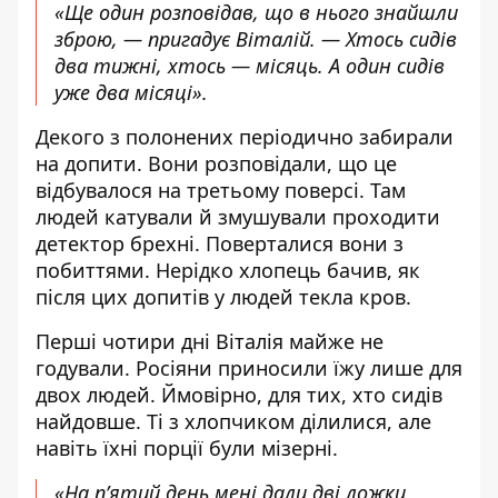
«Ще один розповідав, що в нього знайшли
зброю, — пригадує Віталій. — Хтось сидів
два тижні, хтось — місяць. А один сидів
уже два місяці».
Декого з полонених періодично забирали
на допити. Вони розповідали, що це
відбувалося на третьому поверсі. Там
людей катували й змушували проходити
детектор брехні. Поверталися вони з
побиттями. Нерідко хлопець бачив, як
після цих допитів у людей текла кров.
Перші чотири дні Віталія майже не
годували. Росіяни приносили їжу лише для
двох людей. Ймовірно, для тих, хто сидів
найдовше. Ті з хлопчиком ділилися, але
навіть їхні порції були мізерні.
«На п’ятий день мені дали дві ложки