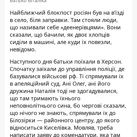
Батько Віталіка
Найближчий блокпост росіян був на в’їзді
в село, біля заправки. Там стояли люди,
що називали себе «деенерівцями». Вони
сказали, що бачили, як двоє хлопців
сиділи в машині, але куди їх повезли,
невідомо.
Наступного дня батьки поїхали в Херсон.
Спочатку заїхали до управління поліції, де
базувалися військові рф. Ті спрямували їх
в апеляційний суд. Ані Олег, ані його
дружина Наталія тоді не здогадувалися,
що там тримають їхнього
неповнолітнього сина, бо чергові сказали,
що нічого не знають, спрямували їх до
Білозірки — районного центру, до якого
відноситься Киселівка. Мовляв, треба
написати заяву до комендатури, яка там