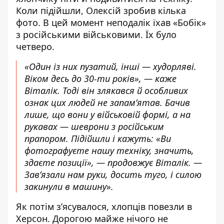
Коли підійшли, Олексій зробив кілька
фото. В цей момент неподалік їхав «Бобік»
з російськими військовими. Їх було
четверо.
«Один із них пузатий, інші — худорляві.
Віком десь до 30-ти років», — каже
Віталік. Тоді він злякався й особливих
ознак цих людей не запам’ятав. Бачив
лише, що вони у військовій формі, а на
рукавах — шеврони з російським
прапором. Підійшли і кажуть: «Ви
фотографуєте нашу техніку, значить,
здаєте позиції», — продовжує Віталік. —
Зав’язали нам руки, досить туго, і силою
закинули в машину».
Як потім з’ясувалося, хлопців повезли в
Херсон. Дорогою майже нічого не