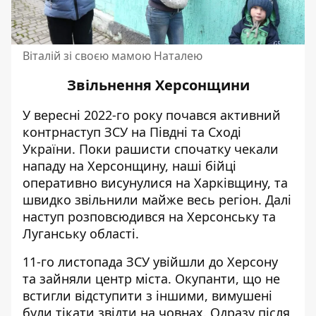
Віталій зі своєю мамою Наталею
Звільнення Херсонщини
У вересні 2022-го року почався активний
контрнаступ ЗСУ на Півдні та Сході
України
. Поки рашисти спочатку чекали
нападу на Херсонщину, наші бійці
оперативно висунулися на Харківщину, та
швидко звільнили майже весь регіон. Далі
наступ розповсюдився на Херсонську та
Луганську області.
11-го листопада ЗСУ увійшли до Херсону
та зайняли центр міста
. Окупанти, що не
встигли відступити з іншими, вимушені
були тікати звідти на човнах. Одразу після