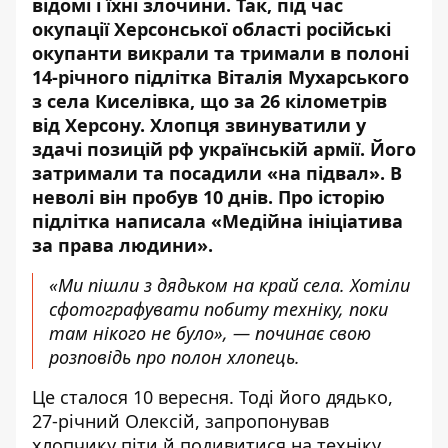
відомі і їхні злочини. Так, під час
окупації Херсонської області російські
окупанти викрали та тримали в полоні
14-річного підлітка Віталія Мухарського
з села Киселівка, що
за 26 кілометрів
від Херсону
. Хлопця звинуватили у
здачі позицій рф українській армії. Його
затримали та посадили «на підвал». В
неволі він пробув 10 днів. Про історію
підлітка написала
«Медійна ініціатива
за права людини»
.
«Ми пішли з дядьком на край села. Хотіли
сфотографувати побиту техніку, поки
там нікого не було», — починає свою
розповідь про полон хлопець.
Це сталося 10 вересня. Тоді його дядько,
27-річний Олексій, запропонував
хлопчику піти й подивитися на техніку.