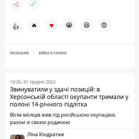
♥
🔥
😭
😆
😡
👍
INSTAGRAM
ВІЙНА В УКРАЇНІ
10:26, 01 грудня 2022
Звинуватили у здачі позицій: в
Херсонській області окупанти тримали у
полоні 14-річного підлітка
Вісім місяців жив під російською окупацією
разом зі своєю родиною
Ліна Кіндратюк