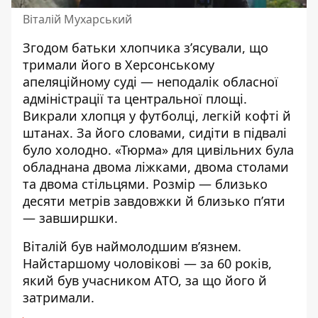
Віталій Мухарський
Згодом батьки хлопчика з’ясували, що
тримали його в Херсонському
апеляційному суді — неподалік обласної
адміністрації та центральної площі.
Викрали хлопця у футболці, легкій кофті й
штанах. За його словами, сидіти в підвалі
було холодно. «Тюрма» для цивільних була
обладнана двома ліжками, двома столами
та двома стільцями. Розмір — близько
десяти метрів завдовжки й близько п’яти
— завширшки.
Віталій був наймолодшим в’язнем.
Найстаршому чоловікові — за 60 років,
який був учасником АТО, за що його й
затримали.