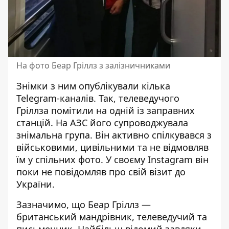
На фото Беар Гріллз з залізничниками
Знімки з ним опублікували кілька
Telegram-каналів. Так, телеведучого
Гріллза помітили на одній із заправних
станцій. На АЗС його супроводжувала
знімальна група. Він активно спілкувався з
військовими, цивільними та не відмовляв
їм у спільних фото. У своєму Instagram він
поки не повідомляв про свій візит до
України.
Зазначимо, що Беар Гріллз —
британський мандрівник, телеведучий та
письменник. Найбільш відомий завдяки