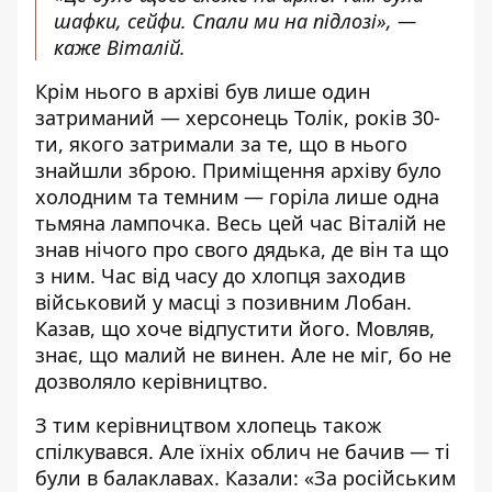
шафки, сейфи. Спали ми на підлозі», —
каже Віталій.
Крім нього в архіві був лише один
затриманий — херсонець Толік, років 30-
ти, якого затримали за те, що в нього
знайшли зброю. Приміщення архіву було
холодним та темним — горіла лише одна
тьмяна лампочка. Весь цей час Віталій не
знав нічого про свого дядька, де він та що
з ним. Час від часу до хлопця заходив
військовий у масці з позивним Лобан.
Казав, що хоче відпустити його. Мовляв,
знає, що малий не винен. Але не міг, бо не
дозволяло керівництво.
З тим керівництвом хлопець також
спілкувався. Але їхніх облич не бачив — ті
були в балаклавах. Казали: «За російським