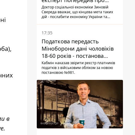
експерт попередив про
нову загрозу
Доктор соціальної економіки Зиновій
Свереда вважає, що кінцева мета таких
дій - послабити економіку України та
ні
змусити людей залишати небезпечні
регіони
17:35
Податкова передасть
ба),
Міноборони дані чоловіків
18-60 років - постанова
Кабміну
Кабмін наказав звірити реєстр платників
податків з військовим обліком за новою
постановою №981.
ичних
ми в
ve
.