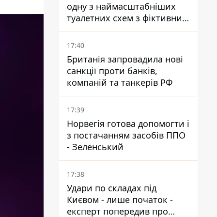
одну з наймасштабніших
туалетних схем з фіктивним
будинком
17:40
Британія запровадила нові
санкції проти банків,
компаній та танкерів РФ
17:39
Норвегія готова допомогти і
з постачанням засобів ППО
- Зеленський
17:38
Удари по складах під
Києвом - лише початок -
експерт попередив про