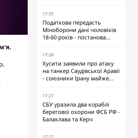
нову загрозу
17:35
Податкова передасть
Міноборони дані чоловіків
18-60 років - постанова
Кабміну
м'я.
17:28
Хусити заявили про атаку
р
.
на танкер Саудівської Аравії
- союзники Ірану майже
.
закрили Баб-ель-
Мандебську протоку
17:27
СБУ уразила два кораблі
берегової охорони ФСБ РФ -
Балаклава та Керч
17:17