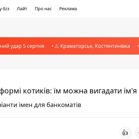
-Біз
Лайт
Про нас
Реклама
тний удар 5 серпня
⚠️ Краматорськ, Костянтинівка
 формі котиків: їм можна вигадати ім'я
ріанти імен для банкоматів
👍