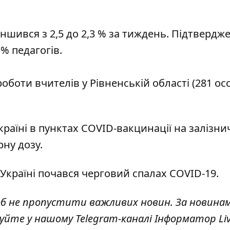
шився з 2,5 до 2,3 % за тиждень. Підтвердже
% педагогів.
оботи вчителів у Рівненській області (281 осо
країні в пунктах COVID-вакцинації на залізн
ну дозу.
 Україні почався черговий спалах COVID-19
.
об не пропустити важливих новин. За новина
куйте у нашому Telegram-каналі
Інформатор Li