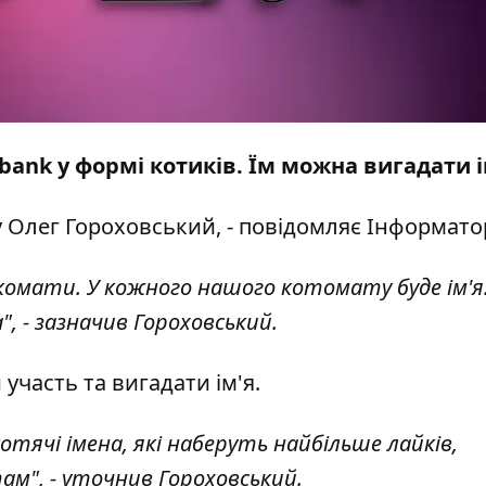
bank у формі котиків. Їм можна вигадати і
 Олег Гороховський, - повідомляє І
нформато
нкомати. У кожного нашого котомату буде ім'я
, - зазначив Гороховський.
участь та вигадати ім'я.
отячі імена, які наберуть найбільше лайків,
м", - уточнив Гороховський.