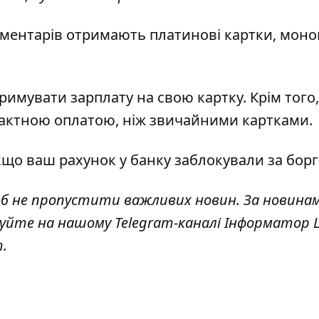
коментарів отримають платинові картки, моно
римувати зарплату на свою картку
. Крім того,
тактною оплатою, ніж звичайними картками
.
якщо
ваш рахунок у банку заблокували за бор
об не пропустити важливих новин. За новина
куйте на нашому Telegram-каналі
Інформатор L
т
.