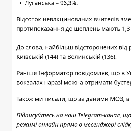
Луганська – 96,3%.
Відсоток невакцинованих вчителів змен
протипоказання до щеплень мають 1,3 
До слова, найбільш відсторонених від р
Київській (144) та Волинській (136).
Раніше
Інформатор
повідомляв, що
в У
вокзалах
наразі можна отримати бустер
Також ми писали, що за даними МОЗ,
в
Підписуйтесь на наш
Telegram-канал
, щ
режимі онлайн прямо в месенджері слід