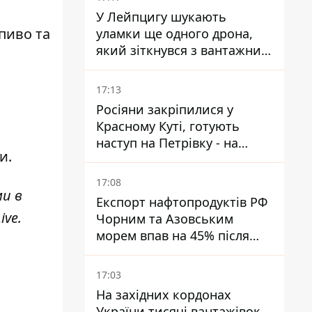
У Лейпцигу шукають
пиво та
уламки ще одного дрона,
який зіткнувся з вантажним
літаком
17:13
Росіяни закріпилися у
Красному Куті, готують
наступ на Петрівку - на
ги
.
Дружківському напрямку є
загроза обходу позицій ЗСУ
17:08
ми в
Експорт нафтопродуктів РФ
ive
.
Чорним та Азовським
морем впав на 45% після
ударів України
17:03
На західних кордонах
України тисячі вантажівок