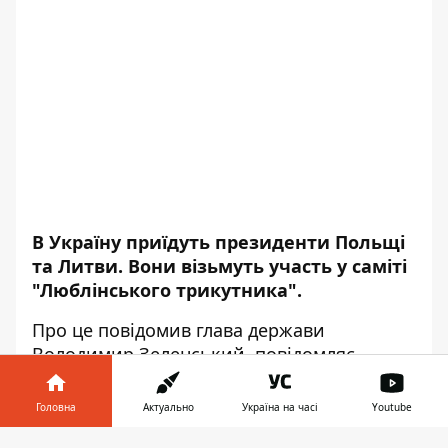
В Україну приїдуть президенти Польщі
та Литви. Вони візьмуть участь у саміті
"Люблінського трикутника".
Про це
повідомив
глава держави
Володимир Зеленський, повідомляє
Інформатор
.
Головна
Актуально
Україна на часі
Youtube
"Буду радий вітати за кілька днів в
Україні президентів Польщі Анджея Дуду