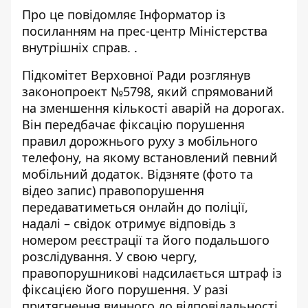
Про це повідомляє
Інформатор
із
посиланням на прес-центр
Міністерства
внутрішніх справ.
.
Підкомітет Верховної Ради розглянув
законопроект №5798, який спрямований
на зменшення кількості аварій на дорогах.
Він передбачає фіксацію порушення
правил дорожнього руху з мобільного
телефону, на якому встановлений певний
мобільний додаток. Відзняте (фото та
відео запис) правопорушення
передаватиметься онлайн до поліції,
надалі – свідок отримує відповідь з
номером реєстрації та його подальшого
розслідування. У свою чергу,
правопорушникові надсилається штраф із
фіксацією його порушення. У разі
притягнення винного до відповідальності