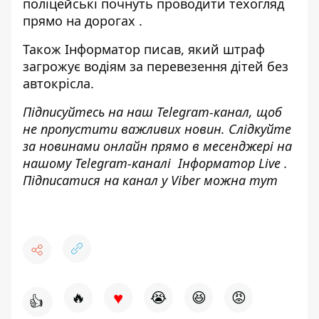
поліцейські почнуть проводити техогляд
прямо на дорогах
.
Також І
нформатор
писав, який
штраф
загрожує водіям за перевезення дітей
без
автокрісла.
Підписуйтесь на наш
Telegram-канал
, щоб
не пропустити важливих новин. Слідкуйте
за новинами онлайн прямо в месенджері на
нашому Telegram-каналі
Інформатор Live
.
Підписатися на канал у Viber можна
тут
♥
🔥
😭
😆
😡
👍