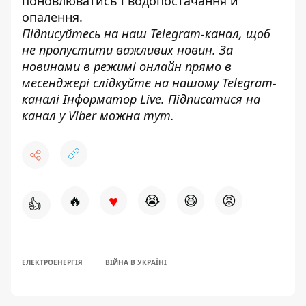
поновлюватись і водопостачання й
опалення.
Підписуйтесь на наш
Telegram-канал
, щоб
не пропустити важливих новин. За
новинами в режимі онлайн прямо в
месенджері слідкуйте на нашому Telegram-
каналі
Інформатор Live
. Підписатися на
канал у Viber можна
тут
.
♥
🔥
😭
😆
😡
👍
ЕЛЕКТРОЕНЕРГІЯ
ВІЙНА В УКРАЇНІ