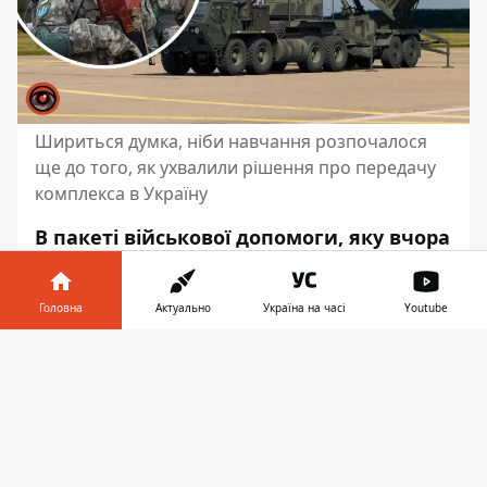
Шириться думка, ніби навчання розпочалося
ще до того, як ухвалили рішення про передачу
комплекса в Україну
В пакеті військової допомоги, яку вчора
обговорював Володимир Зеленський
під час візиту до США, входить батарея
Головна
Актуально
Україна на часі
Youtube
ЗРК Patriot
. Це серйозний
американський комплекс, який
Інформатор у
Завантажити
потребує відповідних навичок. Від того,
телефоні
👉
як швидко їх опанують українські
військові, залежить і те, коли система
встане на захист України. Речник
командування Повітряних сил ЗСУ Юрій