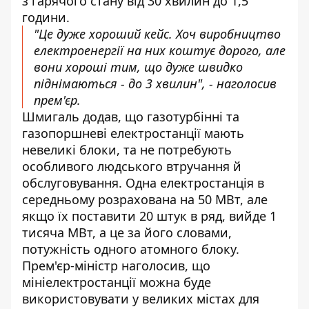
з гарячого стану від 30 хвилин до 1,5
години.
"Це дуже хороший кейс. Хоч виробництво
електроенергії на них коштує дорого, але
вони хороші тим, що дуже швидко
піднімаються - до 3 хвилин", - наголосив
прем'єр.
Шмигаль додав, що газотурбінні та
газопоршневі електростанції мають
невеликі блоки, та не потребують
особливого людського втручання й
обслуговування. Одна електростанція в
середньому розрахована на 50 МВт, але
якщо їх поставити 20 штук в ряд, вийде 1
тисяча МВт, а це за його словами,
потужність одного атомного блоку.
Прем'єр-міністр наголосив, що
мініелектростанції можна буде
використовувати у великих містах для