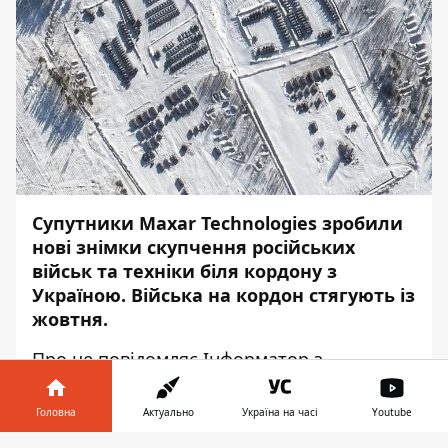
Супутники Maxar Technologies зробили
нові знімки скупчення російських
військ та техніки біля кордону з
Україною. Війська на кордон стягують із
жовтня.
Про це повідомляє
Інформатор
з
посиланням на
Reuters
.
Головна
Актуально
Україна на часі
Youtube
Російські сили перебувають у трьох
точках поряд з Україною. Західні держави