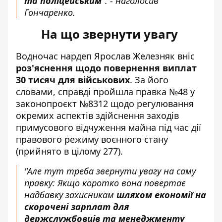
та поліцейським
". - наголосив
Гончаренко.
На що звернути увагу
Водночас нардеп Ярослав Железняк вніс
роз'яснення щодо повернення виплат
30 тисяч для військових
. За його
словами, справді пройшла правка №48 у
законопроєкт №8312 щодо регулювання
окремих аспектів здійснення заходів
примусового відчуження майна під час дії
правового режиму воєнного стану
(прийнято в цілому 277).
"Але тут треба звернути увагу на саму
правку: Якщо коротко вона повертає
надбавку захисникам
шляхом економії на
скорочені зарплат для
держслужбовців та менеджменту