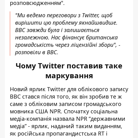
розповсюдженням".
"Ми ведемо переговори з Twitter, щоб
вирішити цю проблему якнайшвидше.
BBC завжди була і залишається
незалежною. Нас фінансує британська
громадськість через ліцензійні збори", -
розповіли в BBC.
Чому Twitter поставив таке
маркування
Новий ярлик Twitter для облікового запису
BBC стався після того, як він
зробив те ж
саме з обліковим записом громадського
мовника США NPR
.
Спочатку соціальна
медіа-компанія назвала NPR “державними
медіа” - ярлик, наданий таким виданням,
як російська пропагандистська RT і