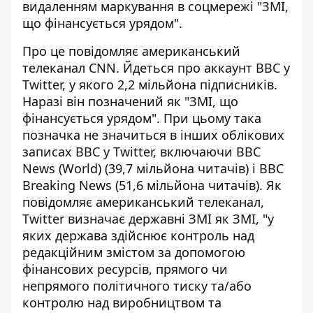
видаленням маркування в соцмережі "ЗМІ,
що фінансується урядом".
Про це
повідомляє американський
телеканал CNN
. Йдеться про
аккаунт BBC у
Twitter
, у якого 2,2 мільйона підписників.
Наразі він позначений як "ЗМІ, що
фінансується урядом". При цьому така
позначка не значиться в інших облікових
записах BBC у Twitter, включаючи BBC
News (World) (39,7 мільйона читачів) і BBC
Breaking News (51,6 мільйона читачів). Як
повідомляє американський телеканал,
Twitter визначає державні ЗМІ як ЗМІ, "у
яких держава здійснює контроль над
редакційним змістом за допомогою
фінансових ресурсів, прямого чи
непрямого політичного тиску та/або
контролю над виробництвом та