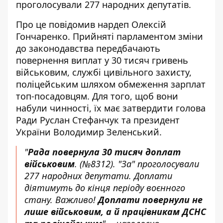
проголосували 277 народних депутатів.
Про це
повідомив нардеп
Олексій
Гончаренко. Прийняті парламентом зміни
до законодавства передбачають
повернення виплат у 30 тисяч гривень
військовим, службі цивільного захисту,
поліцейським шляхом обмеження зарплат
топ-посадовцям. Для того, щоб вони
набули чинності, їх має затвердити голова
Ради Руслан Стефанчук та президент
України Володимир Зеленський.
"
Рада повернула 30 тисяч доплат
військовим
. (№8312). "За" проголосували
277 народних депутати. Доплати
діятимуть до кінця періоду воєнного
стану. Важливо!
Доплати повернули не
лише військовим, а й працівникам ДСНС