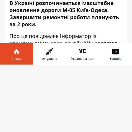
В Україні розпочинається масштабне
оновлення дороги М-05 Київ-Одеса.
Завершити ремонтні роботи планують
за 2 роки.
Про це повідомляє
Інформатор
із
посиланням на прес-службу
Міністерства
інфраструктури України
.
Головна
Актуально
Україна на часі
Youtube
«Розпочинаємо масштабне оновлення
дороги Київ-Одеса у рамках співпраці з
Інформатор у
Завантажити
Європейським банком реконструкції та
телефоні
👉
розвитку та Європейським
інвестиційним банком. Йдеться про
ремонт трьох ділянок дороги М-05 Київ-
Одеса на Черкащині загальною довжиною
85 кілометрів», - зазначили у відомстві.
Мінінфраструктури пройшло всі необхідні
процедури для того, щоб розпочати