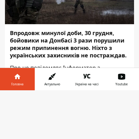
Впродовж минулої доби, 30 грудня,
бойовики на Донбасі 3 рази порушили
режим припинення вогню. Ніхто з
українських захисників не постраждав.
Про це повідомляє
Інформатор
з
посиланням на
прес-центру
штабу
операції Об'єднаних сил.
Головна
Актуально
Україна на часі
Youtube
Так, у бік Причепилівки окупанти двічі
Інформатор у
Завантажити
відкривали вогонь із мінометів калібру 82
телефоні
👉
мм та артилерії калібру 122 мм.
Поблизу Кримського бойовики
відкривали вогонь з мінометів калібру 82
мм, гранатометів різних систем та