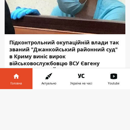
Підконтрольний окупаційній влади так
званий "Джанкойський районний суд"
в Криму виніс вирок
військовослужбовцю ВСУ Євгену
Добринському. Його звинуватили в
незаконному перетині державного
кордону РФ і контрабанду наркотичних
Головна
Актуально
Україна на часі
Youtube
засобів.
Інформатор у
Завантажити
телефоні
👉
Про це повідомила уповноважена
Верховної Ради з прав людини Л
юдміла
Денисова
,- повідомляє
Інформатор
.
Вона заявила, що вирок був винесений