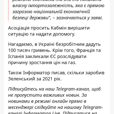
власну імпортозалежність, яка є прямою
загрозою національній економічній
безпеці держави", – зазначається у заяві.
Асоціація просить Кабмін вирішити
ситуацію та надати допомогу.
Нагадаємо, в Україні
безробітним дадуть
100 тисяч гривень
. Крім того, Франція та
Іспанія
закликали ЄС розслідувати
причину зростання цін на газ
.
Також
Інформатор
писав, скільки
заробив
Зеленський за 2021 рік
.
Підписуйтесь на наш
Telegram-канал
, щоб
не пропустити важливих новин. За
новинами в режимі онлайн прямо в
месенджері слідкуйте на нашому Telegram-
каналі
Інформатор Live
. Підписатися на