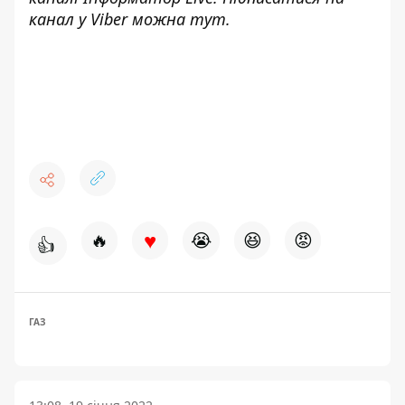
канал у Viber можна
тут
.
♥
🔥
😭
😆
😡
👍
ГАЗ