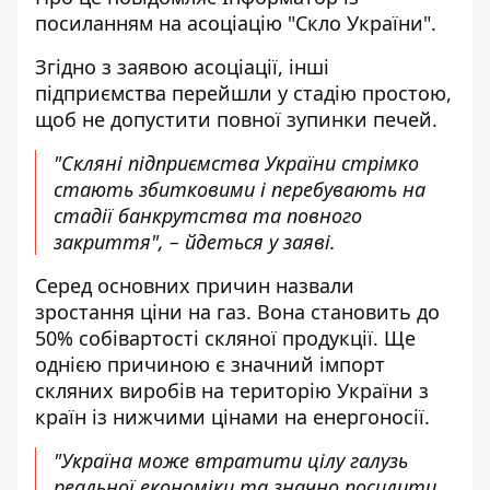
посиланням на
асоціацію "Скло України"
.
Згідно з заявою асоціації, інші
підприємства перейшли у стадію простою,
щоб не допустити повної зупинки печей.
"Скляні підприємства України стрімко
стають збитковими і перебувають на
стадії банкрутства та повного
закриття", – йдеться у заяві.
Серед основних причин назвали
зростання ціни на газ. Вона становить до
50% собівартості скляної продукції. Ще
однією причиною є значний імпорт
скляних виробів на територію України з
країн із нижчими цінами на енергоносії.
"Україна може втратити цілу галузь
реальної економіки та значно посилити