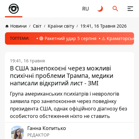
RU
Новини
Світ
Країни світу
19:41, 16 Травня 2026
🔴 Ракетний удар 5 серпня
⚠️ Краматорськ, 
ТОПТЕМИ:
19:41, 16 травня
В США занепокоєні через можливі
психічні проблеми Трампа, медики
написали відкритий лист - ЗМІ
Група американських психіатрів і неврологів
заявила про занепокоєння через поведінку
президента США, однак офіційного діагнозу без
особистого обстеження ніхто не ставить
Ганна Копитько
РЕДАКТОР