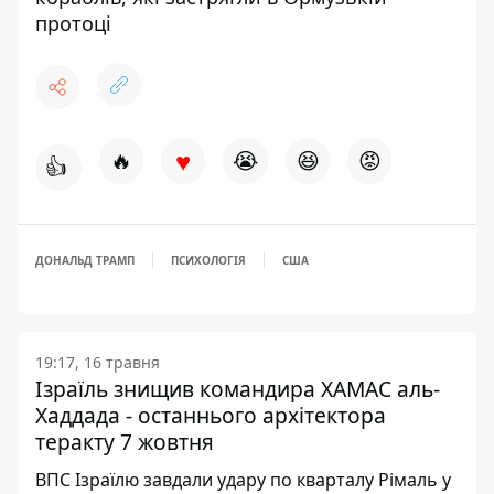
протоці
♥
🔥
😭
😆
😡
👍
ДОНАЛЬД ТРАМП
ПСИХОЛОГІЯ
США
19:17, 16 травня
Ізраїль знищив командира ХАМАС аль-
Хаддада - останнього архітектора
теракту 7 жовтня
ВПС Ізраїлю завдали удару по кварталу Рімаль у