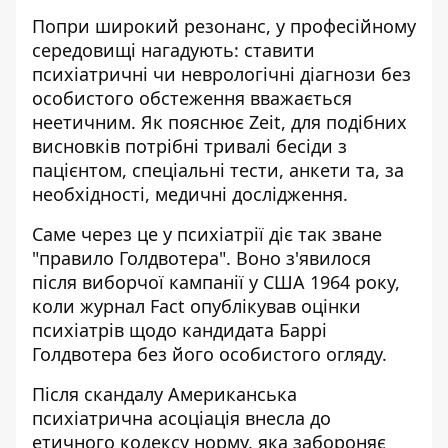
Попри широкий резонанс, у професійному
середовищі нагадують: ставити
психіатричні чи неврологічні діагнози без
особистого обстеження вважається
неетичним. Як пояснює Zeit, для подібних
висновків потрібні тривалі бесіди з
пацієнтом, спеціальні тести, анкети та, за
необхідності, медичні дослідження.
Саме через це у психіатрії діє так зване
"правило Голдвотера". Воно з'явилося
після виборчої кампанії у США 1964 року,
коли журнал Fact опублікував оцінки
психіатрів щодо кандидата Баррі
Голдвотера без його особистого огляду.
Після скандалу Американська
психіатрична асоціація внесла до
етичного кодексу норму, яка забороняє