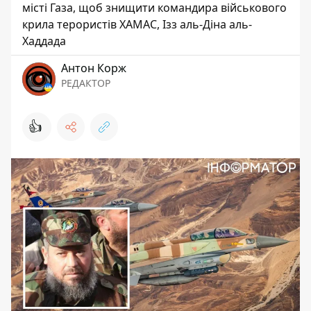
місті Газа, щоб знищити командира військового
крила терористів ХАМАС, Ізз аль-Діна аль-
Хаддада
Антон Корж
РЕДАКТОР
👍