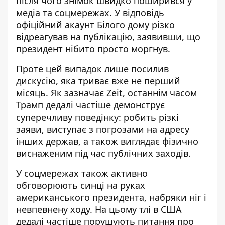
після чого знімок швидко поширився у
медіа та соцмережах. У відповідь
офіційний акаунт Білого дому різко
відреагував на публікацію, заявивши, що
президент нібито просто моргнув.
Проте цей випадок лише посилив
дискусію, яка триває вже не перший
місяць. Як зазначає Zeit, останнім часом
Трамп дедалі частіше демонструє
суперечливу поведінку: робить різкі
заяви, виступає з погрозами на адресу
інших держав, а також виглядає фізично
виснаженим під час публічних заходів.
У соцмережах також активно
обговорюють синці на руках
американського президента, набряки ніг і
невпевнену ходу. На цьому тлі в США
дедалі частіше порушують питання про