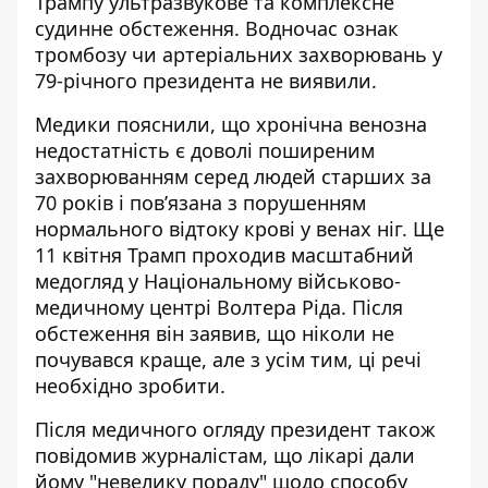
Трампу ультразвукове та комплексне
судинне обстеження. Водночас ознак
тромбозу чи артеріальних захворювань у
79-річного президента не виявили.
Медики пояснили, що хронічна венозна
недостатність є доволі поширеним
захворюванням серед людей старших за
70 років і пов’язана з порушенням
нормального відтоку крові у венах ніг. Ще
11 квітня Трамп проходив масштабний
медогляд у Національному військово-
медичному центрі Волтера Ріда. Після
обстеження він заявив, що ніколи не
почувався краще, але з усім тим, ці речі
необхідно зробити.
Після медичного огляду президент також
повідомив журналістам, що лікарі дали
йому "невелику пораду" щодо способу