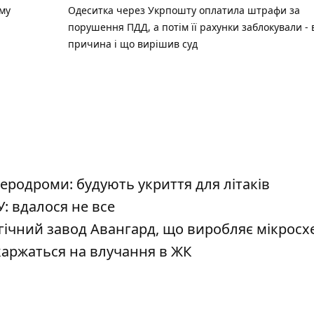
ому
Одеситка через Укрпошту оплатила штрафи за
порушення ПДД, а потім її рахунки заблокували - 
причина і що вирішив суд
аеродроми: будують укриття для літаків
: вдалося не все
егічний завод Авангард, що виробляє мікрос
каржаться на влучання в ЖК