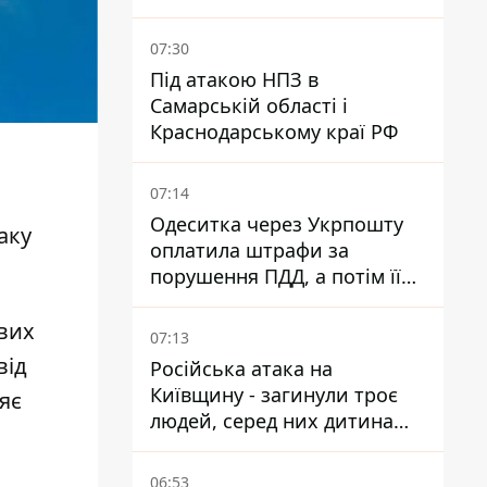
Куюн
07:30
Під атакою НПЗ в
Самарській області і
Краснодарському краї РФ
07:14
Одеситка через Укрпошту
аку
оплатила штрафи за
порушення ПДД, а потім її
рахунки заблокували - в
чому причина і що вирішив
евих
07:13
суд
від
Російська атака на
Київщину - загинули троє
яє
людей, серед них дитина
2022 року народження
06:53