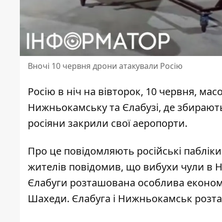
Вночі 10 червня дрони атакували Росію
Росію в ніч на вівторок, 10 червня,
масо
Нижньокамську та Єлабузі, де збирають
росіяни закрили свої аеропорти.
Про це повідомляють російські пабліки
жителів повідомив, що вибухи чули в Ни
Єлабуги розташована особлива економіч
Шахеди. Єлабуга і Нижньокамськ розташ