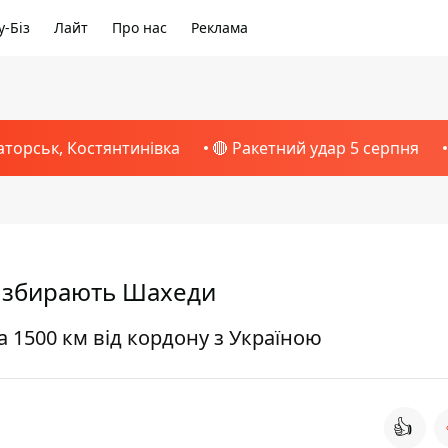
-Біз
Лайт
Про нас
Реклама
аторськ, Костянтинівка
🔴 Ракетний удар 5 серпня
де збирають Шахеди
 1500 км від кордону з Україною
👍