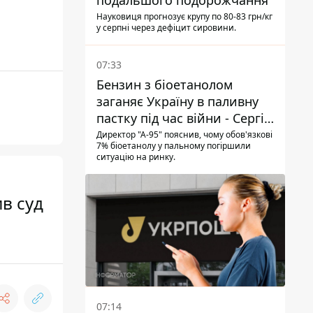
подальшого подорожчання
Науковиця прогнозує крупу по 80-83 грн/кг
у серпні через дефіцит сировини.
07:33
Бензин з біоетанолом
заганяє Україну в паливну
пастку під час війни - Сергій
Куюн
Директор "А-95" пояснив, чому обов'язкові
7% біоетанолу у пальному погіршили
ситуацію на ринку.
ив суд
07:14