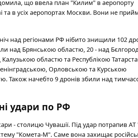
ідомила, що ввела план "Килим" в аеропорту
і та в усіх аеропортах Москви. Вони не при
 ніч над регіонами РФ нібито знищили 102 др
ли над Брянською областю, 20 - над Бєлгоро
д Калузькою областю та Республікою Татарстан
 Ленінградською, Орловською та Курською
тю. Також начебто 9 дронів збили над тимчас
ні удари по РФ
сари
- столицю Чувашії. Під удар потрапив АТ
стему "Комета-М". Саме вона захищає російсь