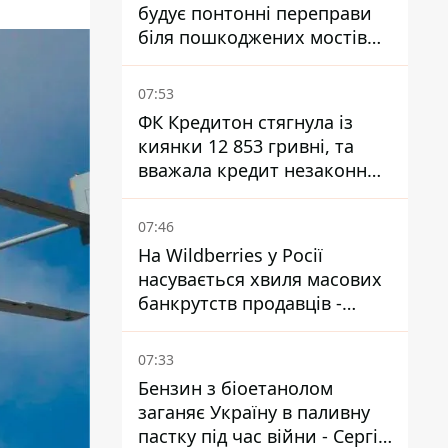
будує понтонні переправи
біля пошкоджених мостів
на ТОТ
07:53
ФК Кредитон стягнула із
киянки 12 853 гривні, та
вважала кредит незаконним
- що вирішив суд
07:46
На Wildberries у Росії
насувається хвиля масових
банкрутств продавців -
Reuters
07:33
Бензин з біоетанолом
заганяє Україну в паливну
пастку під час війни - Сергій