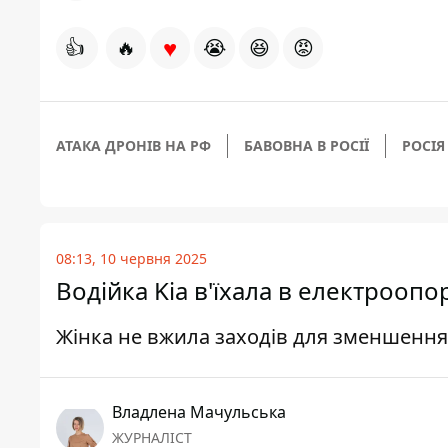
♥
👍
🔥
😭
😆
😡
АТАКА ДРОНІВ НА РФ
БАВОВНА В РОСІЇ
РОСІЯ
08:13, 10 червня 2025
Водійка Kia в'їхала в електроопо
Жінка не вжила заходів для зменшення
Владлена Мачульська
ЖУРНАЛІСТ