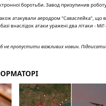
ектронної боротьби. Завод призупинив роботу
також
атакували аеродром "Саваслейка"
, що в
базі внаслідок атаки уражені два літаки - МіГ-
об не пропустити важливих новин. Підписати
ФОРМАТОРІ