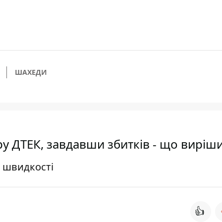
ШАХЕДИ
ру ДТЕК, завдавши збитків - що виріш
 швидкості
👍