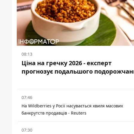
08:13
Ціна на гречку 2026 - експерт
прогнозує подальшого подорожчан
07:46
На Wildberries у Росії насувається хвиля масових
банкрутств продавців - Reuters
07:30