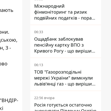
Міжнародний
ймають
фінмоніторинг та ризик
подвійних податків - поради
українцям в Польщі
они.
06:33
Ощадбанк заблокував
дською,
пенсійну картку ВПО з
, 3 -
Кривого Рогу - що вирішив
суд
ово
06:13
ТОВ "Газорозподільні
мережі України" вимкнули
львів'янці газ - що вирішив
суд
22:56 вчора
 "ВНДІР-
Росія готується остаточно
кі
анексувати Південну Осетію