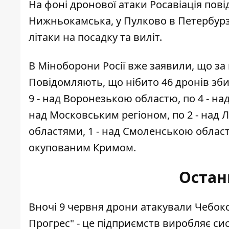
На фоні дронової атаки Росавіація пов
Нижньокамська, у Пулково в Петербурз
літаки на посадку та виліт.
В Міноборони Росії вже заявили, що за
Повідомляють, що нібито 46 дронів зби
9 - над Воронезькою областю, по 4 - на
над Московським регіоном, по 2 - над
областями, 1 - над Смоленською облас
окупованим Кримом.
Остан
Вночі 9 червня
дрони атакували Чебок
Прогрес" - це підприємств виробляє си