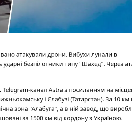
вано атакували дрони
. Вибухи лунали в
 ударні безпілотники типу "Шахед". Через ат
. Telegram-канал Astra з посиланням на місц
жньокамську і Єлабузі (Татарстан). За 10 км 
на зона "Алабуга", а в ній завод, що виробл
овані за 1500 км від кордону з Україною.