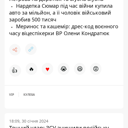
Нардепка Сюмар під час війни купила
авто за мільйон, а її чоловік військовий
заробив 500 тисяч
Меринос та кашемір: дрес-код воєнного
часу віцеспікерки ВР Олени Кондратюк
♥
🔥
😭
😆
😡
👍
VIP
КУЛЕБА
18:09, 30 січня 2024
Точний удар: ЗСУ знищили російську