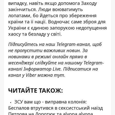
випадку
, навіть якщо допомога Заходу
закінчиться. Люди воюватимуть
лопатами, бо йдеться про збереження
країни та її нації. Водночас саме зброя для
України є єдиною запорукою недопущення
хаосу та безладу у світі.
Підписуйтесь на наш
Telegram-канал
, щоб
не пропустити важливих новин. За
новинами в режимі онлайн прямо в
месенджері слідкуйте на нашому Telegram-
каналі
Інформатор Live
. Підписатися на
канал у Viber можна
тут
.
ЧИТАЙТЕ ТАКОЖ:
ЗСУ вам що - виправна колонія:
Беспалов втрутився в сексистський наїзд
Петрова на Доротюк та alyona alyona