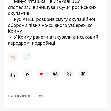
Мінус "пташка": військові ЗСУ
спопелили винищувач Су-34 російських
окупантів
Рух АТЕШ розкрив смугу окупаційної
оборони північно-східного узбережжя
Криму
У Криму ракети атакували військовий
аеродром: подробиці
♥
🔥
😭
😆
😡
👍
ВІЙНА В УКРАЇНІ
ЗСУ