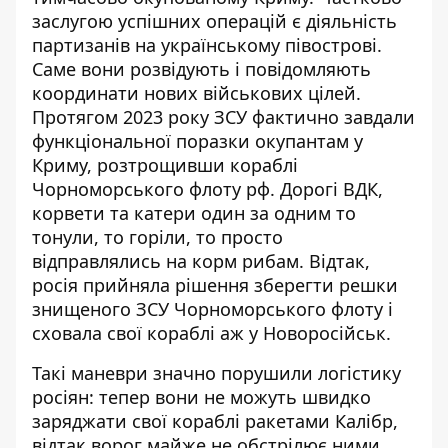
заслугою успішних операцій є діяльність
партизанів на українському півострові.
Саме вони розвідують і повідомляють
координати нових військових цілей.
Протягом 2023 року ЗСУ фактично
завдали
функціональної поразки окупантам
у
Криму, розтрощивши кораблі
Чорноморського флоту рф. Дорогі ВДК,
корвети та катери один за одним то
тонули, то горіли, то просто
відправлялись на корм рибам. Відтак,
росія прийняла рішення зберегти решки
знищеного ЗСУ Чорноморського флоту і
сховала свої кораблі аж у Новоросійськ.
Такі маневри значно порушили логістику
росіян: тепер вони не можуть швидко
заряджати свої кораблі ракетами Калібр,
відтак
ворог майже не обстрілює
ними