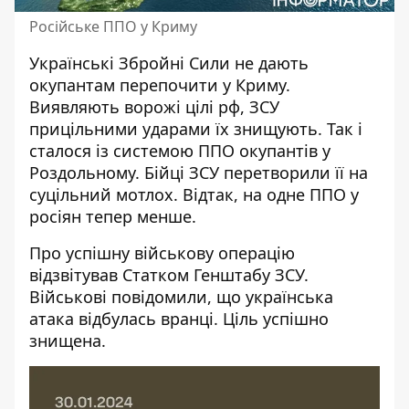
Російське ППО у Криму
Українські Збройні Сили не дають
окупантам перепочити у Криму.
Виявляють ворожі цілі рф,
ЗСУ
прицільними ударами їх знищують
. Так і
сталося із системою ППО окупантів у
Роздольному. Бійці ЗСУ перетворили її на
суцільний мотлох. Відтак, на одне ППО у
росіян тепер менше.
Про
успішну військову операцію
відзвітував Статком Генштабу ЗСУ.
Військові повідомили, що українська
атака відбулась вранці. Ціль успішно
знищена.