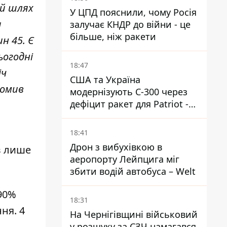
ий шлях
У ЦПД пояснили, чому Росія
а
залучає КНДР до війни - це
більше, ніж ракети
н 45. Є
ьогодні
18:47
іч
США та Україна
домив
модернізують С-300 через
дефіцит ракет для Patriot -
ЗМІ
18:41
Дрон з вибухівкою в
в лише
аеропорту Лейпцига міг
збити водій автобуса – Welt
90%
18:31
ня. 4
На Чернігівщині військовий
у розшуку за СЗЧ намагався