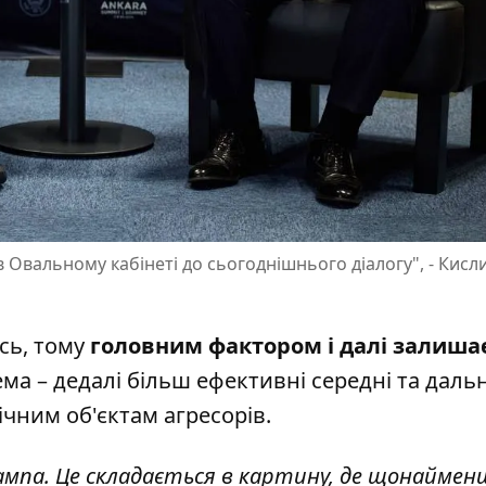
в Овальному кабінеті до сьогоднішнього діалогу", - Кисл
сь, тому
головним фактором і далі залиша
ма – дедалі більш ефективні середні та дальн
гічним об'єктам агресорів.
мпа. Це складається в картину, де щонаймен