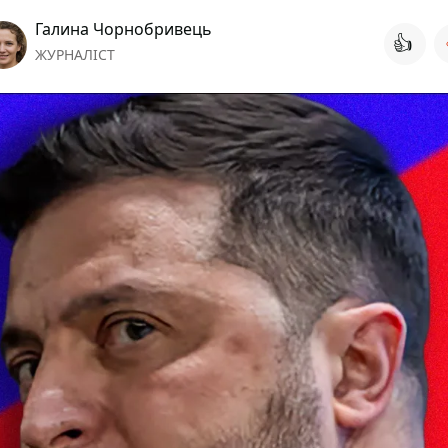
Галина Чорнобривець
👍
ЖУРНАЛІСТ