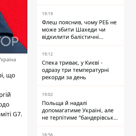
для набору контрактників
19:19
Флеш пояснив, чому РЕБ не
може збити Шахеди чи
відхилити балістичні
ракети
19:12
Україна
Спека триває, у Києві -
одразу три температурні
і
, що
рекорди за день
ргій
19:02
Польща й надалі
одо
допомагатиме Україні, але
міті G7.
не терпітиме "бандерівської
символіки" - Навроцький
18:56