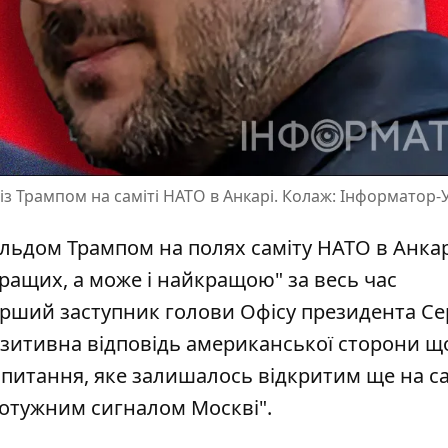
 із Трампом на саміті НАТО в Анкарі. Колаж: Інформатор-
нальдом Трампом на
полях саміту НАТО в Анкар
кращих, а може і найкращою" за весь час
перший заступник голови Офісу президента Се
зитивна відповідь американської сторони щ
- питання, яке залишалось відкритим ще на са
потужним сигналом Москві".