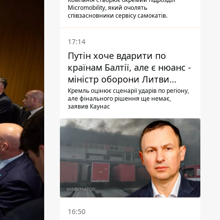
Micromobility, який очолять
співзасновники сервісу самокатів.
17:14
Путін хоче вдарити по
країнам Балтії, але є нюанс -
міністр оборони Литви
зробив заяву
Кремль оцінює сценарії ударів по регіону,
але фінального рішення ще немає,
заявив Каунас
16:50