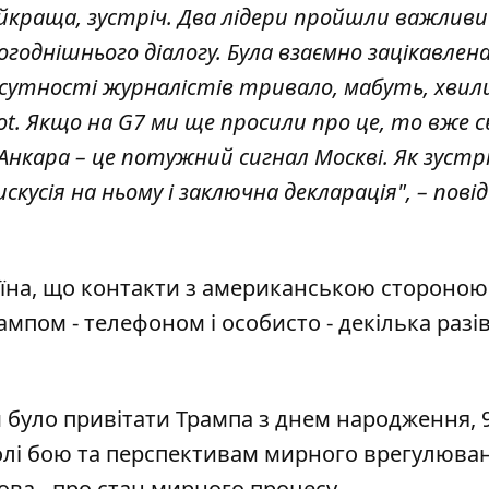
найкраща, зустріч. Два лідери пройшли важлив
ьогоднішнього діалогу. Була взаємно зацікавлен
исутності журналістів тривало, мабуть, хвили
ot. Якщо на G7 ми ще просили про це, то вже с
Анкара – це потужний сигнал Москві. Як зустр
искусія на ньому і заключна декларація", – пові
їна
, що контакти з американською стороною
ампом - телефоном і особисто - декілька разі
 було привітати Трампа з днем народження, 
олі бою та перспективам мирного врегулюван
ва - про стан мирного процесу.