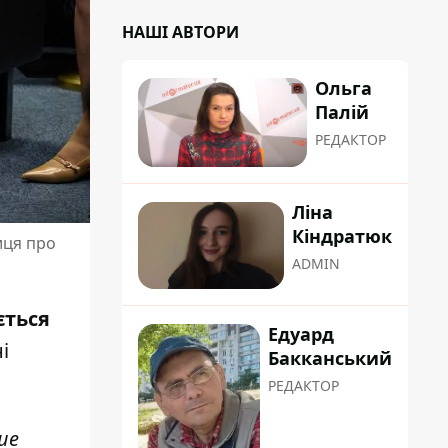
НАШІ АВТОРИ
Ольга
Палій
РЕДАКТОР
Ліна
Кіндратюк
иця про
ADMIN
ється
Едуард
і
Бакканський
РЕДАКТОР
ше