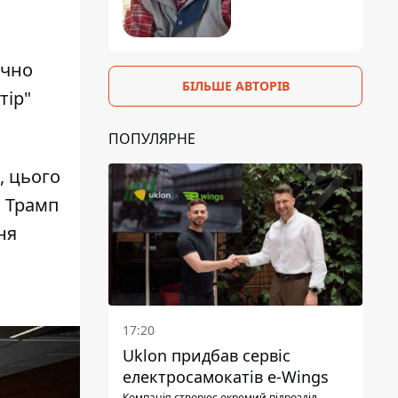
ічно
БІЛЬШЕ АВТОРІВ
тір"
ПОПУЛЯРНЕ
, цього
. Трамп
ня
17:20
Uklon придбав сервіс
електросамокатів e-Wings
Компанія створює окремий підрозділ