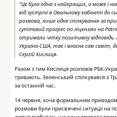
"Це була одна з найкращих, а може і 
від зустрічі в Овальному кабінеті до с
розмова, лише одне спілкування за пр
суттєвий прогрес по ліцензіях на Patri
отримали чітку позитивну відповідь. 
Україна-США, так і власне сам саміт, д
Сергій Кислиця.
Разом з тим Кислиця розповів
РБК-Укра
тривають. Зеленський спілкувався з Тр
за останній час.
14 червня, хоча формальним приводом
розмови були присвячені ситуації на п
липня відбулась ще одна тривала розмо