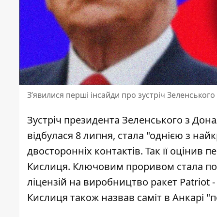
Зʼявилися перші інсайди про зустріч Зеленського
Зустріч президента Зеленського з До
відбулася 8 липня, стала "однією з най
двосторонніх контактів. Так її оцінив 
Кислиця. Ключовим проривом стала по
ліцензій на виробництво ракет Patriot 
Кислиця також назвав саміт в Анкарі "