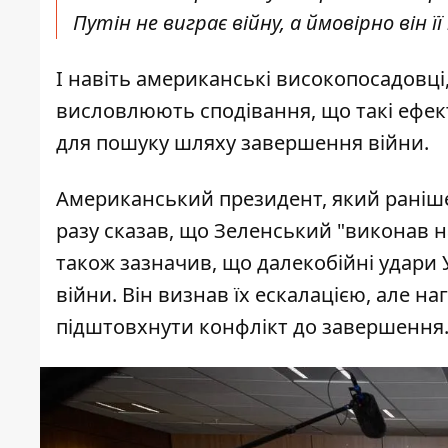
Путін не виграє війну, а ймовірно він її
І навіть американські високопосадовці
висловлюють сподівання, що такі ефекти
для пошуку шляху завершення війни.
Американський президент, який раніше
разу сказав, що Зеленський "виконав н
також зазначив, що далекобійні удари
війни. Він визнав їх ескалацією, але н
підштовхнути конфлікт до завершення