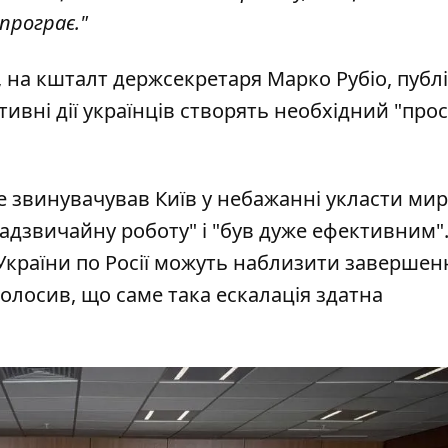
 програє."
, на кшталт держсекретаря Марко Рубіо, публ
вні дії українців створять необхідний "прос
 звинувачував Київ у небажанні укласти мир
адзвичайну роботу" і "був дуже ефективним"
 України по Росії можуть наблизити завершен
аголосив, що саме така ескалація здатна
.