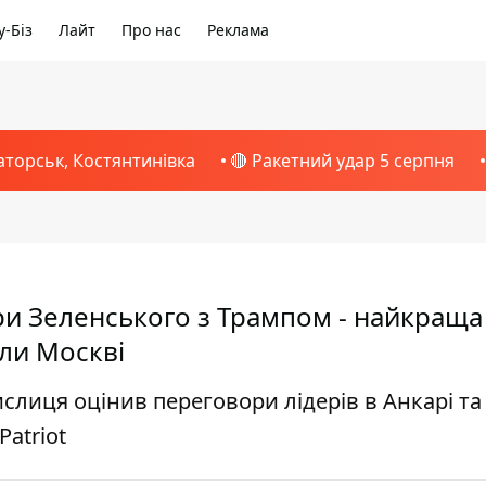
-Біз
Лайт
Про нас
Реклама
аторськ, Костянтинівка
🔴 Ракетний удар 5 серпня
и Зеленського з Трампом - найкраща
али Москві
лиця оцінив переговори лідерів в Анкарі та
Patriot