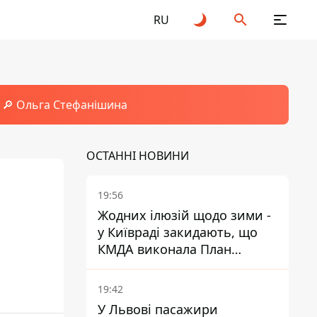
RU
🔎 Ольга Стефанішина
ОСТАННІ НОВИНИ
19:56
Жодних ілюзій щодо зими -
у Київраді закидають, що
КМДА виконала План
стійкості на 20%
19:42
У Львові пасажири