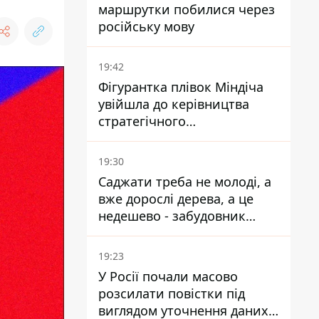
маршрутки побилися через
російську мову
19:42
Фігурантка плівок Міндіча
увійшла до керівництва
стратегічного
держпідприємства -
працювала в Енергоатомі та
19:30
була заступницею
Саджати треба не молоді, а
Галущенка
вже дорослі дерева, а це
недешево - забудовник
Ніконов
19:23
У Росії почали масово
розсилати повістки під
виглядом уточнення даних