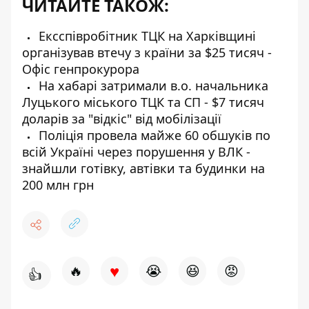
ЧИТАЙТЕ ТАКОЖ:
Ексспівробітник ТЦК на Харківщині
організував втечу з країни за $25 тисяч -
Офіс генпрокурора
На хабарі затримали в.о. начальника
Луцького міського ТЦК та СП - $7 тисяч
доларів за "відкіс" від мобілізації
Поліція провела майже 60 обшуків по
всій Україні через порушення у ВЛК -
знайшли готівку, автівки та будинки на
200 млн грн
♥
🔥
😭
😆
😡
👍