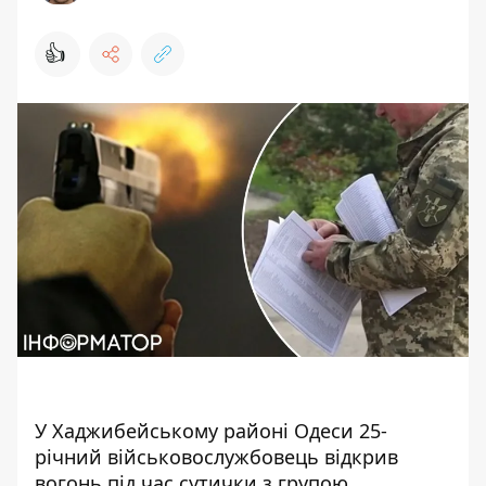
👍
У Хаджибейському районі Одеси 25-
річний військовослужбовець відкрив
вогонь під час сутички з групою