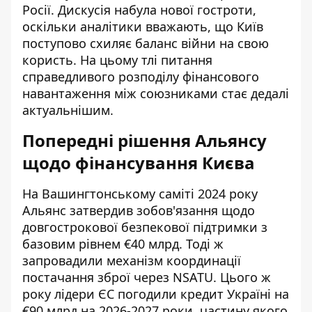
Росії. Дискусія набула нової гостроти,
оскільки аналітики вважають, що Київ
поступово схиляє баланс війни на свою
користь. На цьому тлі питання
справедливого розподілу фінансового
навантаження між союзниками стає дедалі
актуальнішим.
Попередні рішення Альянсу
щодо фінансування Києва
На Вашингтонському саміті 2024 року
Альянс затвердив зобов'язання щодо
довгострокової безпекової підтримки з
базовим рівнем €40 млрд. Тоді ж
запровадили механізм координації
постачання зброї через NSATU. Цього ж
року лідери ЄС погодили кредит Україні на
€90 млрд на 2026-2027 роки, частину якого