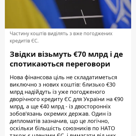
Частину коштів виділять з вже погоджених
кредитів ЄС.
Звідки візьмуть €70 млрд і де
спотикаються переговори
Нова фінансова ціль не складатиметься
виключно з нових коштів: близько €30
млрд надійдуть із уже погодженого
дворічного кредиту ЄС для України на €90
млрд, а ще €40 млрд - із двосторонніх
зобов'язань окремих держав. Один із
дипломатів зазначив, що це логічно,
оскільки більшість союзників по НАТО
також є членами ЄС, і вимагати від них