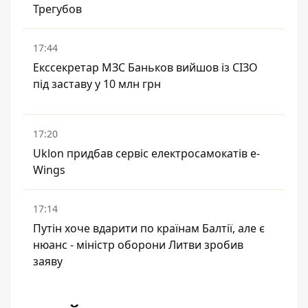
Трегубов
17:44
Екссекретар МЗС Баньков вийшов із СІЗО
під заставу у 10 млн грн
17:20
Uklon придбав сервіс електросамокатів e-
Wings
17:14
Путін хоче вдарити по країнам Балтії, але є
нюанс - міністр оборони Литви зробив
заяву