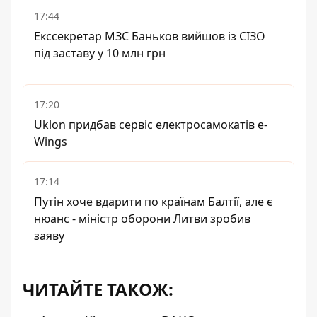
17:44
Екссекретар МЗС Баньков вийшов із СІЗО
під заставу у 10 млн грн
17:20
Uklon придбав сервіс електросамокатів e-
Wings
17:14
Путін хоче вдарити по країнам Балтії, але є
нюанс - міністр оборони Литви зробив
заяву
ЧИТАЙТЕ ТАКОЖ: