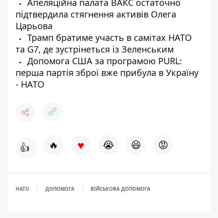
Апеляційна палата ВАКС остаточно
підтвердила стягнення активів Олега
Царьова
Трамп братиме участь в самітах НАТО
та G7, де зустрінеться із Зеленським
Допомога США за програмою PURL:
перша партія зброї вже прибула в Україну
- НАТО
♥
🔥
😭
😆
😡
👍
НАТО
ДОПОМОГА
ВІЙСЬКОВА ДОПОМОГА