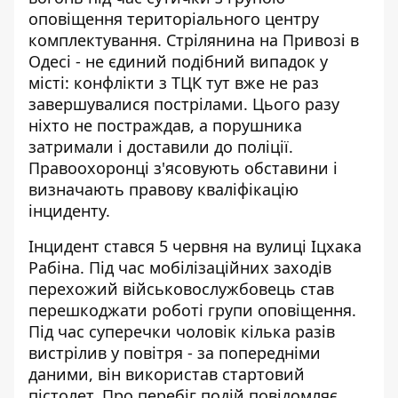
оповіщення територіального центру
комплектування.
Стрілянина на Привозі в
Одесі
- не єдиний подібний випадок у
місті: конфлікти з ТЦК тут вже не раз
завершувалися пострілами. Цього разу
ніхто не постраждав, а порушника
затримали і доставили до поліції.
Правоохоронці з'ясовують обставини і
визначають правову кваліфікацію
інциденту.
Інцидент стався 5 червня на вулиці Іцхака
Рабіна. Під час мобілізаційних заходів
перехожий військовослужбовець став
перешкоджати роботі групи оповіщення.
Під час суперечки чоловік кілька разів
вистрілив у повітря - за попередніми
даними, він використав стартовий
пістолет. Про перебіг подій повідомляє