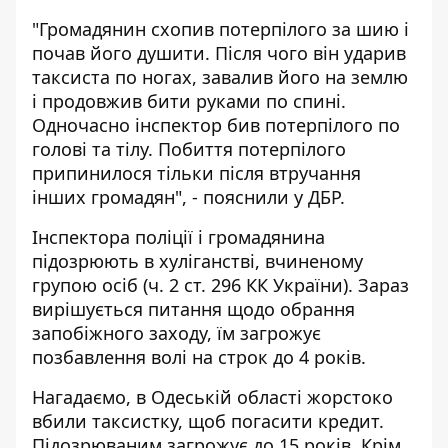
"Громадянин схопив потерпілого за шию і
почав його душити. Після чого він ударив
таксиста по ногах, завалив його на землю
і продовжив бити руками по спині.
Одночасно інспектор бив потерпілого по
голові та тілу. Побиття потерпілого
припинилося тільки після втручання
інших громадян", - пояснили у ДБР.
Інспектора поліції і громадянина
підозрюють в хуліганстві, вчиненому
групою осіб (ч. 2 ст. 296 КК України). Зараз
вирішується питання щодо обрання
запобіжного заходу, їм загрожує
позбавлення волі на строк до 4 років.
Нагадаємо, в Одеській області
жорстоко
вбили таксистку, щоб погасити кредит.
Підозрюваним загрожує до 15 років.
Крім