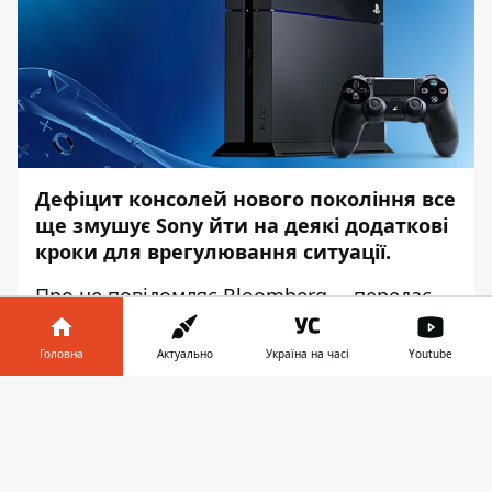
Дефіцит консолей нового покоління все
ще змушує Sony йти на деякі додаткові
кроки для врегулювання ситуації.
Про це повідомляє
Bloomberg
, – передає
Інформатор
.
Головна
Актуально
Україна на часі
Youtube
У своєму матеріалі видання посилається
на власні джерела. Відновлення
Інформатор у
Завантажити
виробництва PlayStation 4 потрібне для
телефоні
👉
того, щоб компенсувати масовий дефіцит
консолі нового покоління. Нинішнього