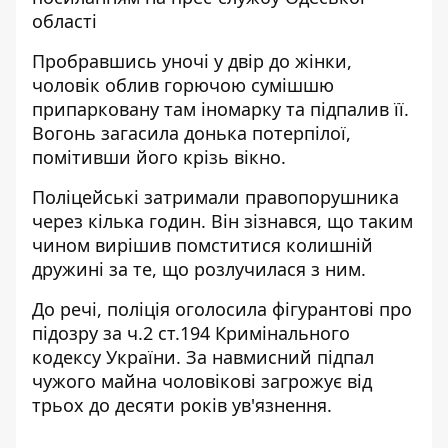
області
Пробравшись уночі у двір до жінки,
чоловік облив горючою сумішшю
припарковану там іномарку та підпалив її.
Вогонь загасила донька потерпілої,
помітивши його крізь вікно.
Поліцейські затримали правопорушника
через кілька годин. Він зізнався, що таким
чином вирішив помститися колишній
дружині за те, що розлучилася з ним.
До речі, поліція оголосила фігурантові про
підозру за ч.2 ст.194 Кримінального
кодексу України. За навмисний підпал
чужого майна чоловікові загрожує від
трьох до десяти років ув'язнення.