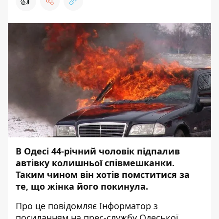
👍
В Одесі 44-річний чоловік підпалив
автівку колишньої співмешканки.
Таким чином він хотів помститися за
те, що жінка його покинула.
Про це повідомляє
Інформатор
з
посиланням на
прес-службу
Одеської