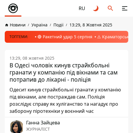
RU
Новини
Україна
Події
13:29, 8 Жовтня 2025
🔴 Ракетний удар 5 серпня
⚠️ Краматорськ, 
ТОПТЕМИ:
13:29, 08 жовтня 2025
В Одесі чоловік кинув страйкбольні
гранати у компанію під вікнами та сам
потрапив до лікарні - поліція
Одесит кинув страйкбольні гранати у компанію
під вікнами, але постраждав сам. Поліція
розслідує справу як хуліганство та нагадує про
заборону піротехніки у воєнний час
Ганна Зайцева
ЖУРНАЛІСТ