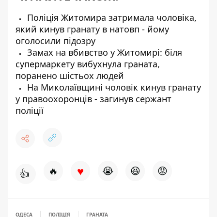
Поліція Житомира затримала чоловіка,
який кинув гранату в натовп - йому
оголосили підозру
Замах на вбивство у Житомирі: біля
супермаркету вибухнула граната,
поранено шістьох людей
На Миколаївщині чоловік кинув гранату
у правоохоронців - загинув сержант
поліції
♥
🔥
😭
😆
😡
👍
ОДЕСА
ПОЛІЦІЯ
ГРАНАТА