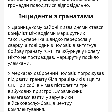
громадян поводитися відповідально.
Інциденти з гранатами
У Дарницькому районі Києва днями
стався
конфлікт між водіями
маршрутних
таксі. Суперечка швидко переросла у
сварку, а тоді один з чоловіків витягнув
бойову гранату "Ф-1" та жбурнув у колегу.
Ніхто не постраждав, маршрутку посікло
уламками.
У Черкасах озброєний чоловік
погрожував
підірвати гранату
біля працівників ТЦК та
СП. При собі він мав пістолет та три
вибухових пристрої. Зловмисник
намагався взяти у заручники
військовослужбовців центру
комплектування.