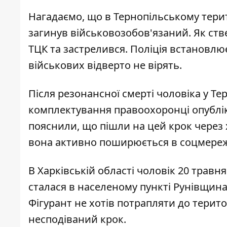
Нагадаємо, що в Тернопільському тери
загинув військовозобов'язаний. Як ств
ТЦК
та застрелився. Поліція встановлює
військових
відверто не вірять
.
Після резонансної смерті чоловіка у Т
комплектування
правоохоронці опублі
пояснили, що пішли на цей крок через 
вона активно поширюється в соцмереж
В Харківській області чоловік 20 травн
сталася в населеному пункті Рунівщина
Фігурант не хотів потрапляти
до терит
несподіваний крок.