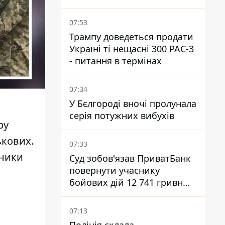
07:53
Трампу доведеться продати
Україні ті нещасні 300 PAC-3
- питання в термінах
07:34
У Бєлгороді вночі пролунала
серія потужних вибухів
ру
ькових
.
07:33
вники
Суд зобов'язав ПриватБанк
повернути учаснику
бойових дій 12 741 гривню,
вкрадену шахраями
07:13