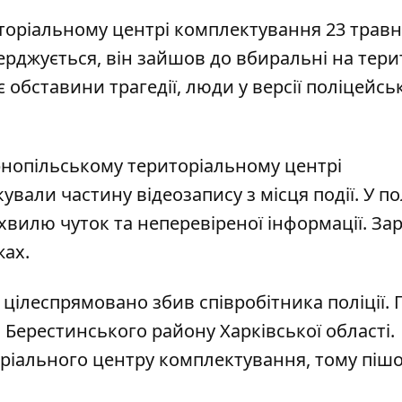
торіальному центрі комплектування 23 трав
ерджується, він зайшов до вбиральні
на тери
 обставини трагедії, люди у версії поліцейсь
ернопільському територіальному центрі
кували частину відеозапису
з місця події. У по
хвилю чуток та неперевіреної інформації. За
ах.
я
цілеспрямовано збив співробітника поліції
. 
 Берестинського району Харківської області.
оріального центру комплектування
, тому піш