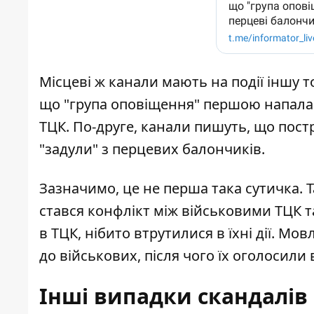
Місцеві ж канали мають на події іншу 
що "група оповіщення" першою напала на
ТЦК. По-друге, канали пишуть, що постр
"задули" з перцевих балончиків.
Зазначимо, це не перша така сутичка. Та
стався конфлікт між
військовими ТЦК та
в ТЦК, нібито втрутилися в їхні дії. М
до військових, після чого їх оголосили 
Інші випадки скандалів 