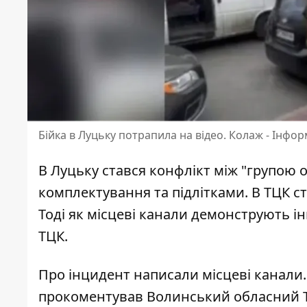
Бійка в Луцьку потрапила на відео. Колаж - Інфо
В Луцьку стався конфлікт між "групою 
комплектування та підлітками. В ТЦК 
Тоді як місцеві канали демонструють і
ТЦК.
Про інцидент написали місцеві канали
прокоментував Волинський обласний Т