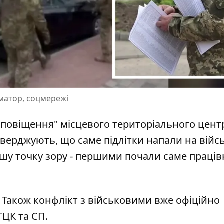
рматор, соцмережі
оповіщення" місцевого територіального цент
стверджують, що
саме підлітки напали на війс
ншу точку зору - першими почали саме праці
. Також
конфлікт з військовими
вже офіційно
ЦК та СП.