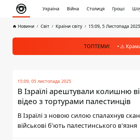
Україна
Війна
Столиця
Гроші
Шоу
Новини
Світ
Країни світу
15:09, 5 Листопада 202
ТОПТЕМИ:
⚠️ Крам
15:09, 05 листопада 2025
В Ізраїлі арештували колишню в
відео з тортурами палестинців
В Ізраїлі з новою силою спалахнув скан
військові б'ють палестинського в'язня