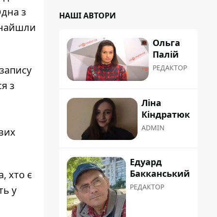
Одна з
НАШІ АВТОРИ
 знайшли
Ольга
Палій
РЕДАКТОР
 запису
я з
Ліна
Кіндратюк
ADMIN
вих
Едуард
Бакканський
, хто є
РЕДАКТОР
ть у