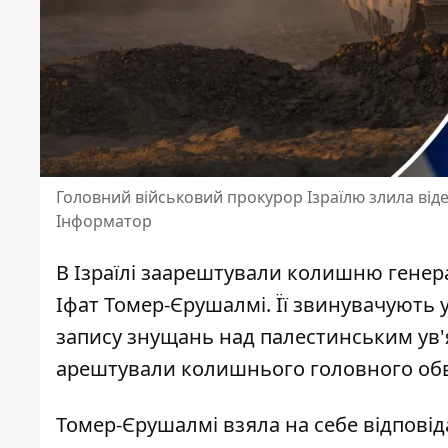
Головний військовий прокурор Ізраїлю злила від
Інформатор
В Ізраїлі заарештували колишню генер
Іфат Томер-Єрушалмі. Її звинувачують у
запису знущань над палестинським ув
арештували колишнього головного об
Томер-Єрушалмі
взяла на себе відпові