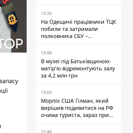
нестиковки – депутатка
Ольга Василевська-Смаглюк
13:20
На Одещині працівники ТЦК
побили та затримали
полковника СБУ –
військовий
13:06
В музеї під Батьківщиною-
матір'ю відремонтують залу
за 4,2 млн грн
запасу
ції
13:03
Морпіх США Гілман, який
вирішив подивитися на РФ
очима туриста, зараз при
смерті у вʼязниці, де його
и
катували та робили інʼєкції
12:49