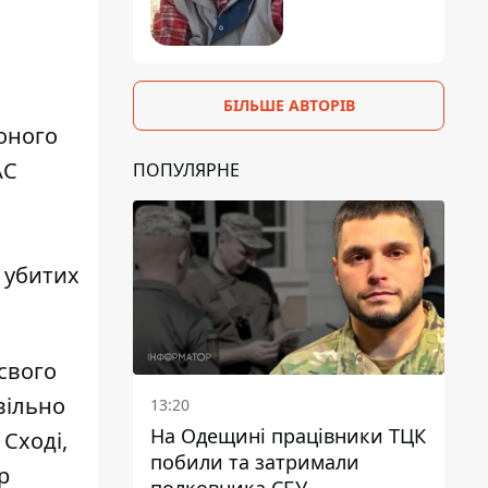
БІЛЬШЕ АВТОРІВ
оного
АС
ПОПУЛЯРНЕ
 убитих
 свого
вільно
13:20
На Одещині працівники ТЦК
Сході,
побили та затримали
р