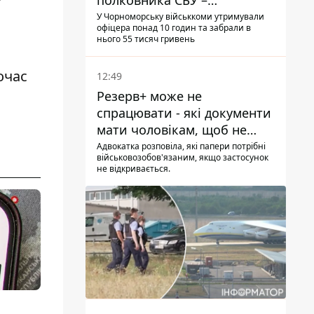
полковника СБУ –
військовий
У Чорноморську військкоми утримували
офіцера понад 10 годин та забрали в
нього 55 тисяч гривень
очас
12:49
Резерв+ може не
спрацювати - які документи
мати чоловікам, щоб не
потрапити до ТЦК
Адвокатка розповіла, які папери потрібні
військовозобов'язаним, якщо застосунок
не відкривається.