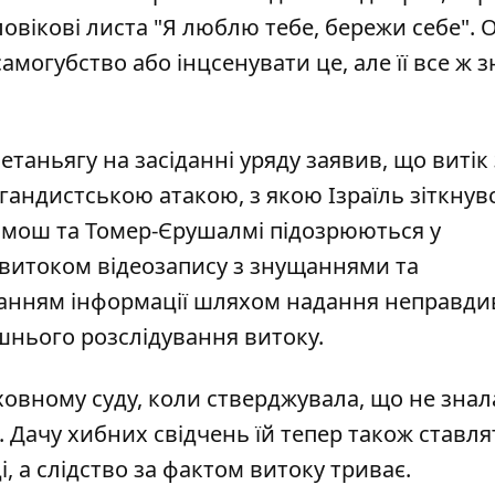
вікові листа "Я люблю тебе, бережи себе". 
самогубство або інцсенувати це, але її все ж
етаньягу на засіданні уряду заявив, що витік
андистською атакою, з якою Ізраїль зіткнувс
омош та Томер-Єрушалмі підозрюються у
 витоком відеозапису з знущаннями та
нням інформації шляхом надання неправди
ішнього розслідування витоку.
овному суду, коли стверджувала, що не знала
 Дачу хибних свідчень їй тепер також ставля
і, а слідство за фактом витоку триває.