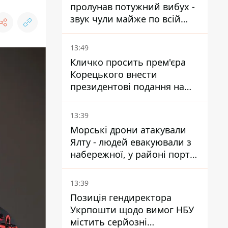
пролунав потужний вибух -
звук чули майже по всій
області
13:49
Кличко просить прем'єра
Корецького внести
президентові подання на
звільнення володаря
Троєщини Бахматова
13:39
Морські дрони атакували
Ялту - людей евакуювали з
набережної, у районі порту
повідомляють про пожежу
13:39
Позиція гендиректора
Укрпошти щодо вимог НБУ
містить серйозні