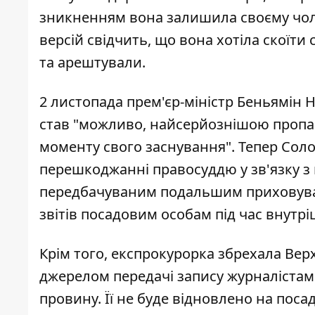
зникненням вона залишила своєму чоло
версій свідчить, що вона хотіла скоїти 
та арештували.
2 листопада прем'єр-міністр Беньямін Н
став "можливо, найсерйознішою пропаг
моменту свого заснування". Тепер Сол
перешкоджанні правосуддю у зв'язку з
передбачуваним подальшим приховува
звітів посадовим особам під час внутр
Крім того, експрокурорка збрехала Верх
джерелом передачі запису журналістам.
провину. Її не буде відновлено на посад