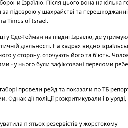
оборони Ізраїлю. Після цього вона
на кілька 
ли за підозрою у шахрайстві та перешкоджанні
 Times of Israel.
ці у Сде-Тейман на півдні Ізраїлю, де утриму
тичній діяльності. На кадрах видно ізраїльс
ного у сторону, оточують його та б'ють. Чоло
ами - у нього були зафіксовані переломи ребе
 таборі провели рейд та показали по ТБ репор
Однак дії поліції розкритикували і в уряді, 
уватила п'ятьох резервістів у жорстокому