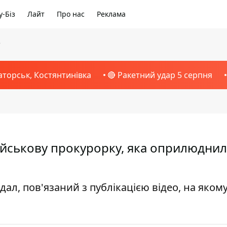
-Біз
Лайт
Про нас
Реклама
5
аторськ, Костянтинівка
🔴 Ракетний удар 5 серпня
ійськову прокурорку, яка оприлюдни
дал, пов'язаний з публікацією відео, на яком