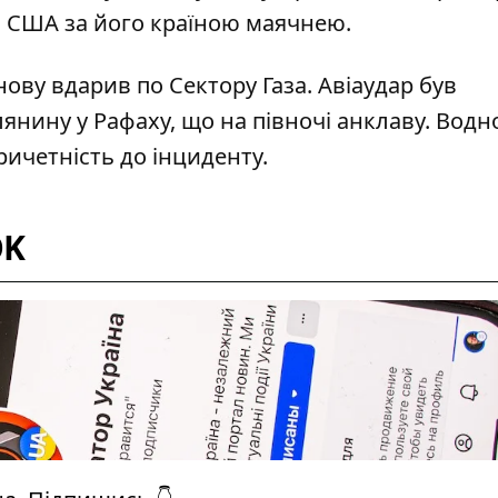
 США за його країною маячнею
.
нову вдарив по Сектору Газа
. Авіаудар був
лянину у Рафаху, що на півночі анклаву. Водн
ичетність до інциденту.
OK