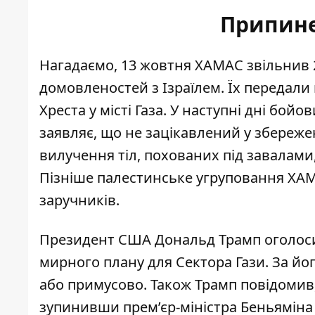
Припине
Нагадаємо, 13 жовтня ХАМАС
звільнив 
домовленостей з Ізраїлем. Їх передал
Хреста у місті Газа. У наступні дні бой
заявляє, що не зацікавлений у збереже
вилучення тіл
, похованих під завалами
Пізніше палестинське угруповання Х
заручників
.
Президент США
Дональд Трамп оголос
мирного плану для Сектора Гази. За йо
або примусово. Також Трамп повідомив,
зупинивши прем’єр-міністра Беньяміна 