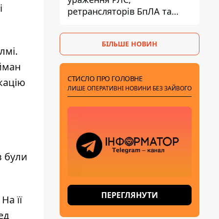
і
ретрансляторів БпЛА та
інших військових об'єктів
РФ у Криму й на півдні
БІЛЬШЕ НОВИН
лмі.
айман
СТИСЛО ПРО ГОЛОВНЕ
ікацію
ЛИШЕ ОПЕРАТИВНІ НОВИНИ БЕЗ ЗАЙВОГО
в були
ПЕРЕГЛЯНУТИ
На її
ед