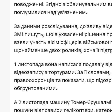
поводженні. Згідно з обвинувальним ви
поглумилися над ув'язненим.
За даними розслідування, до зливу від
ЗМІ пишуть, що в ухваленні рішення пр
взяли участь вісім офіцерів військово
щонайменше двох роликів, хоча її підтр
1 листопада вона написала подала у ві
відеозапису з тортурами. За її словами
правоохоронців та показати, що підоз
обґрунтованими.
А 2 листопада машину Томер-Єрушалмі зн
пошуки відправиои гелікоптери, катери