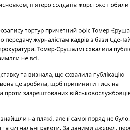
сновком, п'ятеро солдатів жорстоко побили 
еозапису тортур причетний офіс Томер-Єруша
о передачу журналістам кадрів з бази Сде-Т
ї прокуратури. Томер-Єрушалмі схвалила публ
имали не всі.
дставку та визнала, що схвалила публікацію
, вона це зробила, щоб припинити тиск на
ри проти заарештованих військовослужбовці
айшли на пляжі, але її самої поряд не було. 
 та сигнальні ракети. За даними джерел, пер