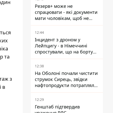
годин
Резерв+ може не
спрацювати - які документи
мати чоловікам, щоб не
потрапити до ТЦК
ються
12:44
Інцидент з дроном у
ьких
Лейпцигу - в Німеччині
віка
спростували, що на борту
р та
українського літака були
зброя та боєприпаси
12:38
На Оболоні почали чистити
таж з
струмок Сирець, звідки
нафтопродукти потрапляли
і в
до озер
12:29
Генштаб підтвердив
ураження РЛС,