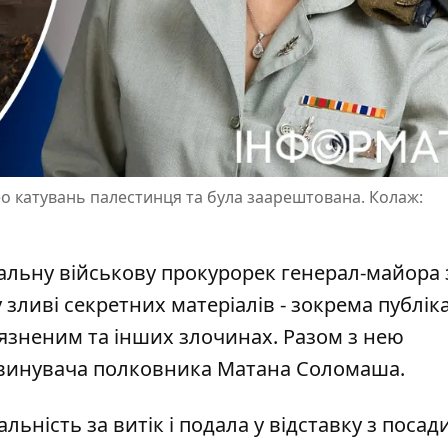
ео катувань палестинця та була заарештована. Колаж:
альну військову прокурорек генерал-майора 
 зливі секретних матеріалів - зокрема
публіка
'язненим
та інших злочинах. Разом з нею
винувача полковника Матана Соломаша.
дальність
за витік і подала у відставку з посад