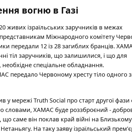
ння вогню в Газі
20 живих ізраїльських заручників
в межах
и представникам Міжнародного комітету Черв
овики передали 12 із 28 загиблих бранців. ХАМ
нні тіл заручників, що залишилися, і що
для
, необхідне спеціальне обладнання.
АМАС
передало Червоному хресту тіло одного з
ив
у мережі Truth Social про старт другої фази
го словами, ХАМАС буде роззброєний - добро
 що саме він поклав край війні на Близькому 
Нетаньягу. На таку заяву ізраїльський прем'є