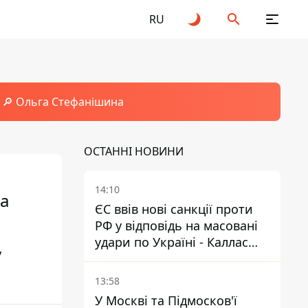
RU
🔎 Ольга Стефанішина
ОСТАННІ НОВИНИ
14:10
ла
ЄС ввів нові санкції проти
РФ у відповідь на масовані
удари по Україні - Каллас
у
розкрила деталі
13:58
У Москві та Підмосков'ї