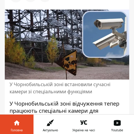
У Чорнобильській зоні встановили сучасні
камери зі спеціальними функціями
У Чорнобильській
зоні відчуження
тепер
працюють спеціальні камери для
контролю за територією. За даними
начальника Головного управління
Головна
Актуально
Україна на часі
Youtube
Нацполіції в Київській області Андрія