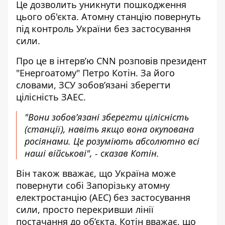
Це дозволить уникнути пошкодження
цього об'єкта. Атомну станцію повернуть
під контроль України без застосування
сили.
Про це
в інтервʼю CNN
розповів президент
"Енергоатому" Петро Котін. За його
словами, ЗСУ зобов’язані зберегти
цілісність ЗАЕС.
"Вони зобов’язані зберегти цілісність
(станції), навіть якщо вона окупована
росіянами. Це розуміють абсолютно всі
наші військові", - сказав Котін.
Він також вважає, що Україна може
повернути собі Запорізьку атомну
електростанцію (АЕС) без застосування
сили, просто перекривши лінії
постачання до об’єкта. Котін вважає, що