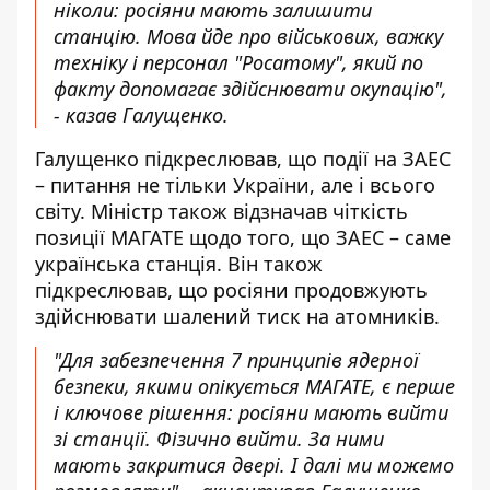
ніколи: росіяни мають залишити
станцію. Мова йде про військових, важку
техніку і персонал "Росатому", який по
факту допомагає здійснювати окупацію",
- казав Галущенко.
Галущенко підкреслював, що події на ЗАЕС
– питання не тільки України, але і всього
світу. Міністр також відзначав чіткість
позиції МАГАТЕ щодо того, що ЗАЕС – саме
українська станція
. Він також
підкреслював, що росіяни продовжують
здійснювати шалений тиск на атомників.
"Для забезпечення 7 принципів ядерної
безпеки, якими
опікується МАГАТЕ
, є перше
і ключове рішення: росіяни мають вийти
зі станції. Фізично вийти. За ними
мають закритися двері. І далі ми можемо