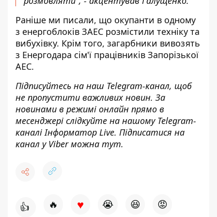
розмовляти", - акцентував Галущенко.
Раніше ми писали, що
окупанти в одному
з енергоблоків ЗАЕС розмістили техніку
та
вибухівку. Крім того, загарбники
вивозять
з Енергодара сім'ї працівників Запорізької
АЕС.
Підписуйтесь на наш
Telegram-канал
, щоб
не пропустити важливих новин. За
новинами в режимі онлайн прямо в
месенджері слідкуйте на нашому Telegram-
каналі
Інформатор Live
. Підписатися на
канал у Viber можна
тут
.
♥
🔥
😭
😆
😡
👍