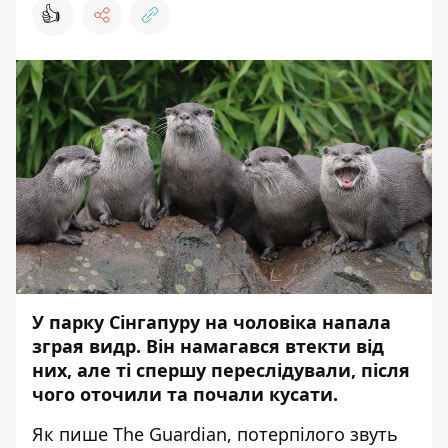
👍
У парку Сінгапуру на чоловіка напала
зграя видр. Він намагався втекти від
них, але ті спершу переслідували, після
чого оточили та почали кусати.
Як пише
The Guardian
, потерпілого звуть