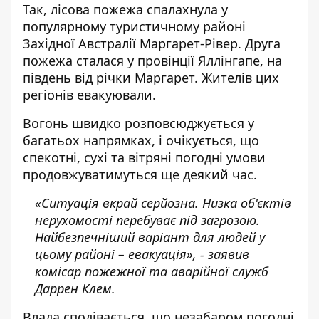
Так, лісова пожежа спалахнула у
популярному туристичному районі
Західної Австралії Маргарет-Рівер. Друга
пожежа сталася у провінції Яллінгапе, на
південь від річки Маргарет. Жителів цих
регіонів евакуювали.
Вогонь швидко розповсюджується у
багатьох напрямках, і очікується, що
спекотні, сухі та вітряні погодні умови
продовжуватимуться ще деякий час.
«Ситуація вкрай серйозна. Низка об'єктів
нерухомості перебуває під загрозою.
Найбезпечніший варіант для людей у ​​
цьому районі – евакуація», - заявив
комісар пожежної та аварійної служб
Даррен Клем.
Влада сподівається, що незабаром погодні