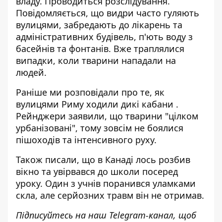
владу. Проводиться розслідування.
Повідомляється, що видри часто гуляють
вулицями, забредають до лікарень та
адміністративних будівель, п'ють воду з
басейнів та фонтанів. Вже траплялися
випадки, коли тварини нападали на
людей.
Раніше ми розповідали про те, як
вулицями Риму
ходили дикі кабани
.
Рейнджери заявили, що тварини "цілком
урбанізовані", тому зовсім не боялися
пішоходів та інтенсивного руху.
Також писали, що в Канаді лось розбив
вікно та
увірвався до школи посеред
уроку
. Один з учнів поранився уламками
скла, але серйозних травм він не отримав.
Підписуйтесь на наш
Telegram-канал
, щоб