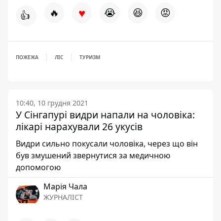
♥
🔥
😭
😆
😡
👍
ПОЖЕЖА
ЛІС
ТУРИЗМ
10:40, 10 грудня 2021
У Сінгапурі видри напали на чоловіка:
лікарі нарахували 26 укусів
Видри сильно покусали чоловіка, через що він
був змушений звернутися за медичною
допомогою
Марія Чала
ЖУРНАЛІСТ