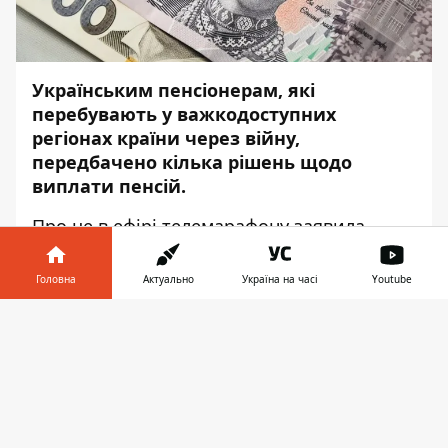
Українським пенсіонерам, які
перебувають у важкодоступних
регіонах країни через війну,
передбачено кілька рішень щодо
виплати пенсій.
Про це в ефірі телемарафону
заявила
Міністерка соціальної політики України
Марина Лазебна, передає
Інформатор
.
Головна
Актуально
Україна на часі
Youtube
У разі неможливості передати пенсію
Інформатор у
Завантажити
людині поштою – в "Ощадбанку"
телефоні
👉
відкривається рахунок, де буде збережено
всі кошти. Цими грошима можна
скористатися - щойно з'явиться така
можливість.