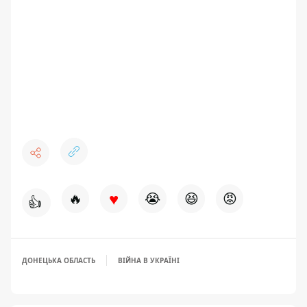
♥
🔥
😭
😆
😡
👍
ДОНЕЦЬКА ОБЛАСТЬ
ВІЙНА В УКРАЇНІ