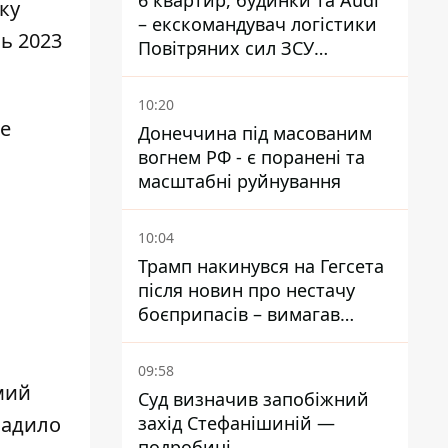
6 квартир, будинки та Audi
ку
– екскомандувач логістики
ь 2023
Повітряних сил ЗСУ
отримав нову підозру
10:20
де
Донеччина під масованим
вогнем РФ - є поранені та
масштабні руйнування
10:04
Трамп накинувся на Гегсета
після новин про нестачу
боєприпасів – вимагав
пояснень
09:58
мий
Суд визначив запобіжний
захід Стефанішиній —
вадило
подробиці