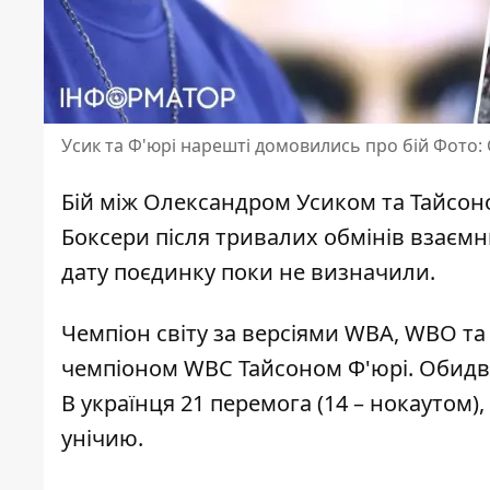
Усик та Ф'юрі нарешті домовились про бій Фото:
Бій між Олександром Усиком та Тайсоном
Боксери після тривалих обмінів взає
дату поєдинку поки не визначили.
Чемпіон світу за версіями WBA, WBO та 
чемпіоном WBC Тайсоном Ф'юрі. Обидва
В українця 21 перемога (14 – нокаутом)
унічию.