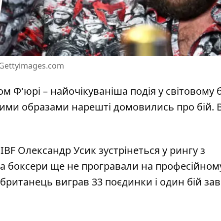
 Gettyimages.com
 Ф'юрі – найочікуваніша подія у світовому б
мними образами нарешті
домовились про бій
. 
IBF Олександр Усик зустрінеться у рингу з
 боксери ще не програвали на професійному 
, британець виграв 33 поєдинки і один бій з