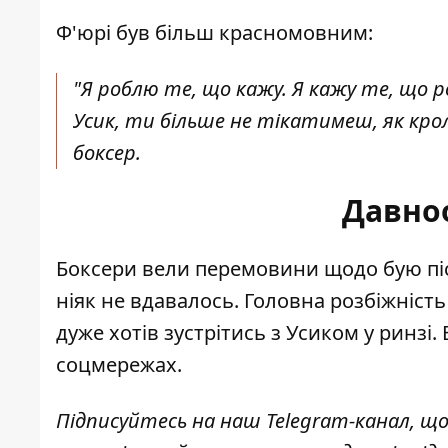
Ф'юрі був більш красномовним:
"Я роблю те, що кажу. Я кажу те, що р
Усик, ти більше не тікатимеш, як кро
боксер.
Давно
Боксери вели перемовини щодо бую піс
ніяк не вдавалось. Головна розбіжність 
дуже хотів зустрітись з Усиком у ринзі
соцмережах.
Підписуйтесь на наш
Telegram-канал
, щ