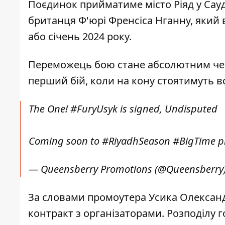
Поєдинок прийматиме місто Ріяд у Сауд
британця Ф'юрі Френсіса Нганну, який 
або січень 2024 року.
Переможець бою стане абсолютним чемпі
перший бій, коли на кону стоятимуть вс
The One!
#FuryUsyk
is signed, Undisputed
Coming soon to
#RiyadhSeason
#BigTime
p
— Queensberry Promotions (@Queensberry
За словами промоутера Усика Олександ
контракт з організаторами. Розподілу 