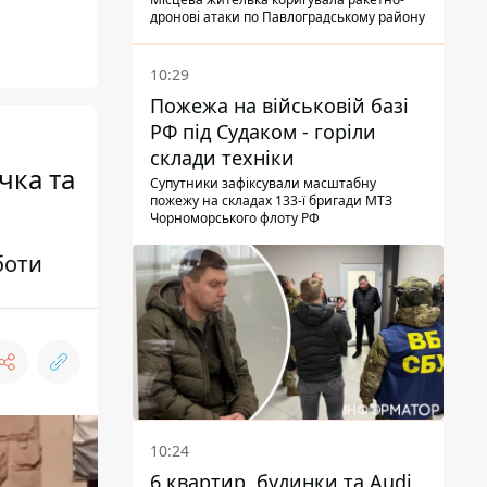
готувала теракти –
дронові атаки по Павлоградському району
шпигувала за військовими
10:29
Пожежа на військовій базі
РФ під Судаком - горіли
склади техніки
чка та
Супутники зафіксували масштабну
пожежу на складах 133-ї бригади МТЗ
Чорноморського флоту РФ
боти
10:24
6 квартир, будинки та Audi