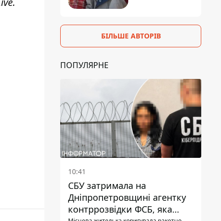
ive
.
БІЛЬШЕ АВТОРІВ
ПОПУЛЯРНЕ
10:41
СБУ затримала на
Дніпропетровщині агентку
контррозвідки ФСБ, яка
Місцева жителька коригувала ракетно-