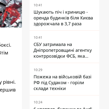
10:41
Шукають піч і криницю -
оренда будинків біля Києва
здорожчала в 3,7 раза
10:41
СБУ затримала на
оксі.
Дніпропетровщині агентку
Втім
контррозвідки ФСБ, яка
готувала теракти –
шпигувала за військовими
10:29
Пожежа на військовій базі
рівні.
РФ під Судаком - горіли
склади техніки
авершив
10:24