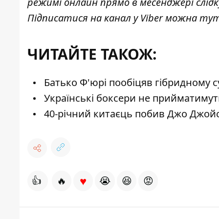
режимі онлайн прямо в месенджері слід
Підписатися на канал у Viber можна
ту
ЧИТАЙТЕ ТАКОЖ:
Батько Ф'юрі пообіцяв гібридному с
Українські боксери не прийматимуть
40-річний китаєць побив Джо Джойса
♥
👍
🔥
😭
😆
😡