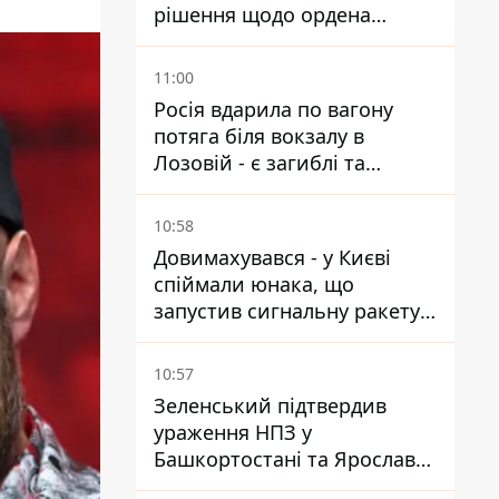
рішення щодо ордена
Зеленського – знайдіть в
собі мужність
11:00
Росія вдарила по вагону
потяга біля вокзалу в
Лозовій - є загиблі та
поранені
10:58
Довимахувався - у Києві
спіймали юнака, що
запустив сигнальну ракету,
аби потішити дівчат
10:57
Зеленський підтвердив
ураження НПЗ у
Башкортостані та Ярославлі
- відео