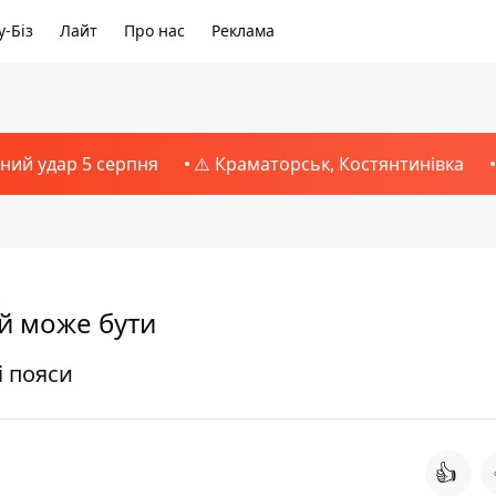
-Біз
Лайт
Про нас
Реклама
тний удар 5 серпня
⚠️ Краматорськ, Костянтинівка
ий може бути
і пояси
👍