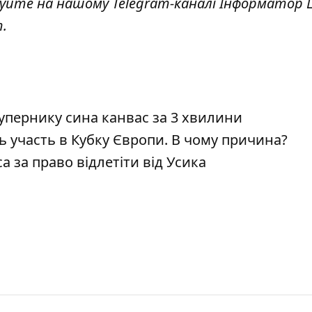
куйте на нашому Telegram-каналі
Інформатор L
т
.
упернику сина канвас за 3 хвилини
 участь в Кубку Європи. В чому причина?
 за право відлетіти від Усика