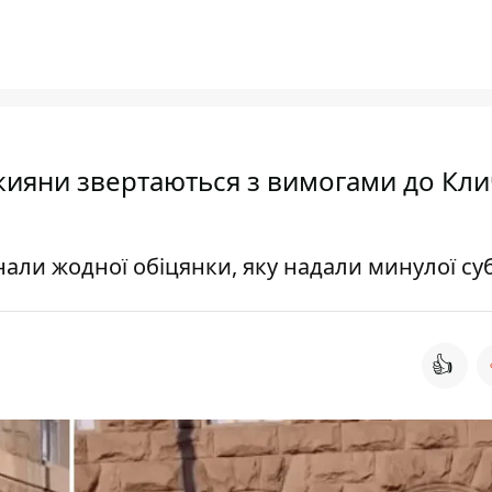
 кияни звертаються з вимогами до Кли
али жодної обіцянки, яку надали минулої су
👍