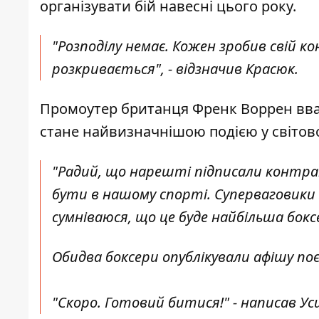
організувати бій навесні цього року.
"Розподілу немає. Кожен зробив свій 
розкривається", - відзначив Красюк.
Промоутер британця Френк Воррен вваж
стане найвизначнішою подією у світово
"Радий, що нарешті підписали контрак
бути в нашому спорті. Суперваговики 
сумніваюся, що це буде найбільша бокс
Обидва боксери опублікували афішу поє
"Скоро. Готовий битися!" - написав Ус