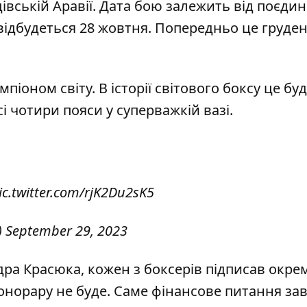
івській Аравії. Дата бою залежить від поєдин
відбудеться 28 жовтня. Попередньо це груден
оном світу. В історії світового боксу це бу
і чотири пояси у суперважкій вазі.
ic.twitter.com/rjK2Du2sK5
)
September 29, 2023
ра Красюка, кожен з боксерів підписав окре
гонорару не буде. Саме фінансове питання за