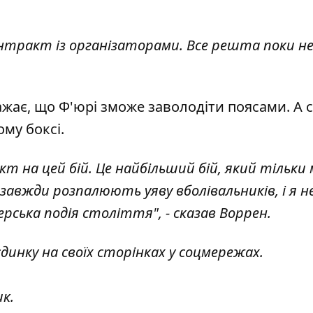
контракт із організаторами. Все решта поки н
ає, що Ф'юрі зможе заволодіти поясами. А с
му боксі.
т на цей бій. Це найбільший бій, який тільки
завжди розпалюють уяву вболівальників, і я н
ерська подія століття", - сказав Воррен.
динку на своїх сторінках у соцмережах.
ик.