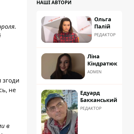
НАШІ АВТОРИ
Ольга
ороля.
Палій
РЕДАКТОР
й
Ліна
Кіндратюк
ADMIN
и згоди
сь, не
Едуард
Бакканський
РЕДАКТОР
ми в