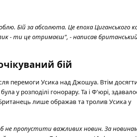
облю. Бій за абсолюта. Це епоха Циганського к
лик - ти це отримаєш", - написав британськи
очікуваний бій
ля перемоги Усика над Джошуа. Втім досягт
була у розподілі гонорару. Та і Ф'юрі, здавало
. Британець лише ображав та тролив Усика у
об не пропустити важливих новин. За новина