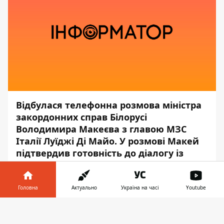
Відбулася телефонна розмова міністра
закордонних справ Білорусі
Володимира Макеєва з главою МЗС
Італії Луїджі Ді Майо. У розмові Макей
підтвердив готовність до діалогу із
зарубіжними партнерами.
Про це повідомляє
Інформатор
з
Головна
Актуально
Україна на часі
Youtube
посиланням на агентство
"Белта"
.
Інформатор у
Завантажити
"Глава МЗС Білорусі підкреслив важливість
телефоні
👉