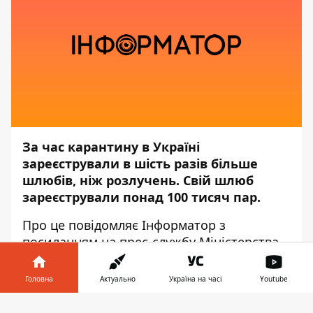
За час карантину в Україні
зареєстрували в шість разів більше
шлюбів, ніж розлучень. Свій шлюб
зареєстрували понад 100 тисяч пар.
Про це повідомляє
Інформатор
з
посиланням на прес-службу
Міністерства
юстиції
.
Головна
Актуально
Україна на часі
Youtube
«За період дії карантину в Україні більш
ніж у шість разів частіше одружувалися,
Інформатор у