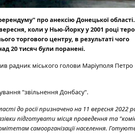
ерендуму" про анексію Донецької області. 
вересня, коли у Нью-Йорку у 2001 році тер
ього торгового центру, в результаті чого
над 20 тисяч були поранені.
мив
радник міського голови Маріуполя Петро
ування "звільнення Донбасу".
асті до росії призначено на 11 вересня 2022 ро
зівки підготувати місця проведення та "коміс
комітетам самоорганізації населення. Готуют