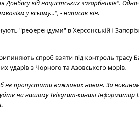
я Донбасу від нацистських загарбників". Одно
мволізм у всьому…", - написав він.
нують "референдуми" в Херсонській і Запоріз
рипиняють спроб взяти під контроль трасу Б
них ударів з Чорного та Азовського морів.
об не пропустити важливих новин. За новина
куйте на нашому Telegram-каналі
Інформатор L
т
.