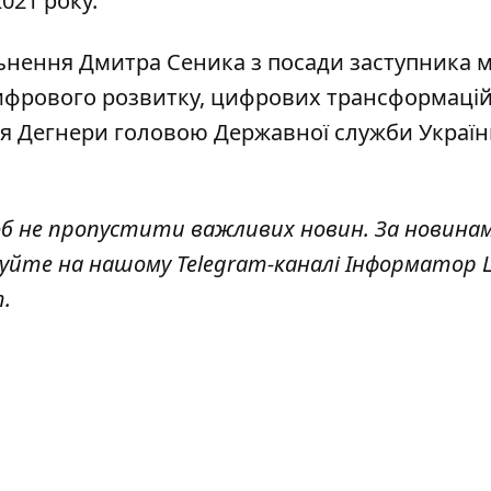
021 року.
льнення Дмитра Сеника з посади заступника м
ифрового розвитку, цифрових трансформацій
ря Дегнери головою Державної служби Україн
об не пропустити важливих новин. За новина
куйте на нашому Telegram-каналі
Інформатор L
т
.