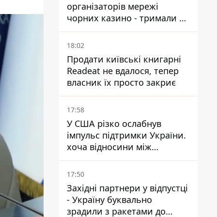
організаторів мережі
чорних казино - тримали 39
закладів
18:02
Продати київські книгарні
Readeat не вдалося, тепер
власник їх просто закриє
17:58
У США різко ослабнув
імпульс підтримки України.
хоча відносини між
Зеленським і Трампом
донедавна покращувалися -
17:50
The Atlantic
Західні партнери у відпустці
- Україну буквально
зрадили з ракетами до