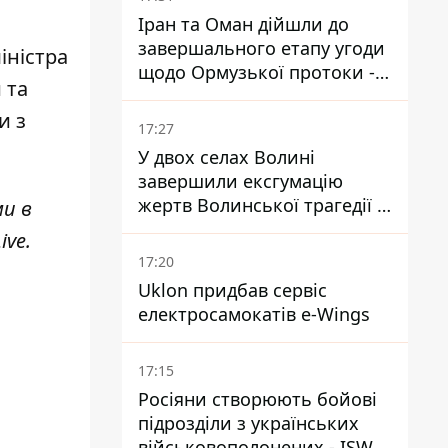
Іран та Оман дійшли до
завершального етапу угоди
іністра
щодо Ормузької протоки -
 та
укладення залежить від
и з
зняття блокади США
17:27
У двох селах Волині
завершили ексгумацію
жертв Волинської трагедії -
ми в
знайшли останки 54 поляків
ive
.
17:20
Uklon придбав сервіс
електросамокатів e-Wings
17:15
Росіяни створюють бойові
підрозділи з українських
військовополонених - ISW