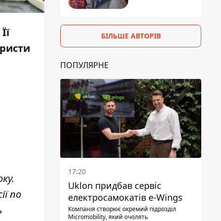
Її
БІЛЬШЕ АВТОРІВ
ористи
ПОПУЛЯРНЕ
17:20
ку.
Uklon придбав сервіс
ії по
електросамокатів e-Wings
ь
Компанія створює окремий підрозділ
Micromobility, який очолять