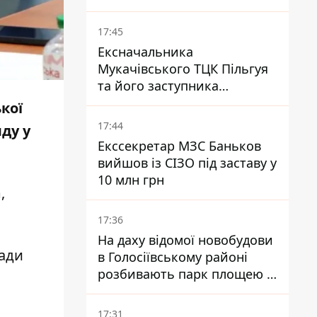
Patriot - експерт Мусієнко
17:45
Ексначальника
Мукачівського ТЦК Пільгуя
та його заступника
відправили в СІЗО без
кої
права застави – журналіст
17:44
ду у
Екссекретар МЗС Баньков
вийшов із СІЗО під заставу у
10 млн грн
,
17:36
На даху відомої новобудови
сади
в Голосіївському районі
розбивають парк площею в
гектар
17:31