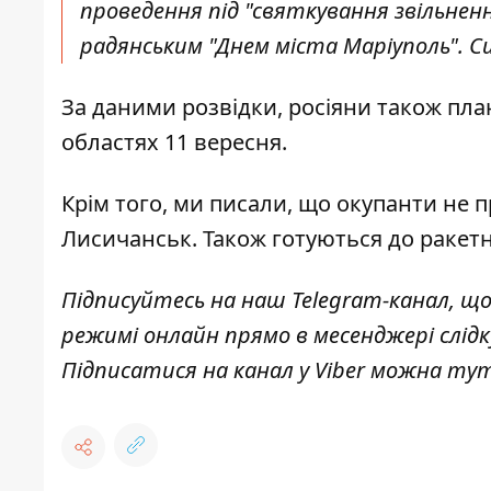
проведення під "святкування звільненн
радянським "Днем міста Маріуполь". Си
За даними розвідки, росіяни також пла
областях 11 вересня.
Крім того, ми писали, що окупанти
не п
Лисичанськ
. Також готуються до ракет
Підписуйтесь на наш
Telegram-канал
, щ
режимі онлайн прямо в месенджері слід
Підписатися на канал у Viber можна
ту