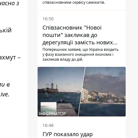
часно з
співзасновники сервісу самокатів.
16:50
Співзасновник "Нової
ькій
пошти" закликав до
дерегуляції замість нових
податків - Гетманцев проти
Поперешнюк заявив, що Україна входить
у фазу взаємного знищення економік і
ахмут –
закликав владу до дій.
ми в
ive
.
16:48
ГУР показало удар