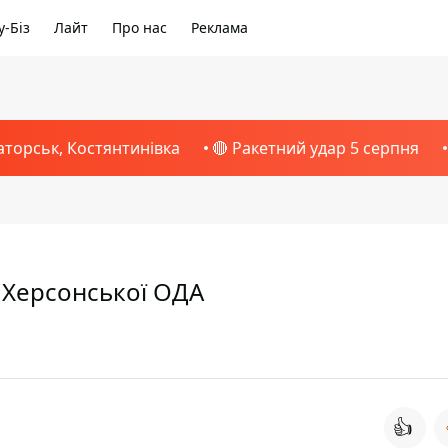
-Біз
Лайт
Про нас
Реклама
аторськ, Костянтинівка
🔴 Ракетний удар 5 серпня
 Херсонської ОДА
👍