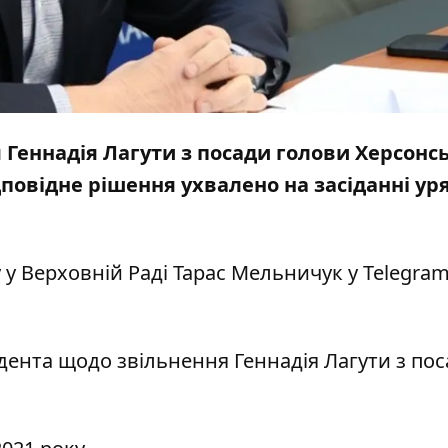
я Геннадія Лагути з посади голови Херсонсь
дповідне рішення ухвалено на засіданні уря
у Верховній Раді Тарас Мельничук у Telegram
идента щодо звільнення Геннадія Лагути з по