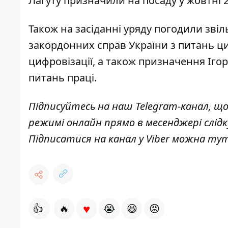
Лагуту призначили на посаду у жовтні 2
Також на засіданні уряду погодили зві
закордонних справ України з питань ц
цифровізації, а також призначення Іго
питань праці.
Підписуйтесь на наш
Telegram-канал
, щ
режимі онлайн прямо в месенджері слід
Підписатися на канал у Viber можна
ту
♥
👍
🔥
😭
😆
😡