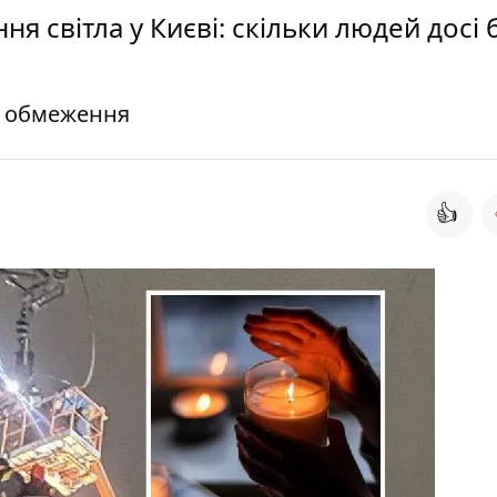
я світла у Києві: скільки людей досі 
і обмеження
👍