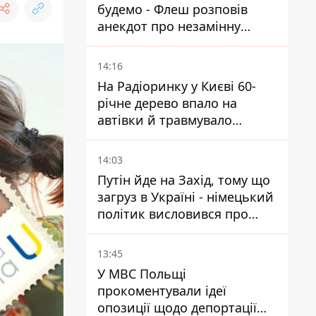
будемо - Флеш розповів
анекдот про незамінну
роботу зв’язківців на фронті
14:16
На Радіоринку у Києві 60-
річне дерево впало на
автівки й травмувало
людину - подробиці
14:03
Путін йде на Захід, тому що
загруз в Україні - німецький
політик висловився про
плани РФ
13:45
У МВС Польщі
прокоментували ідеї
опозиції щодо депортації