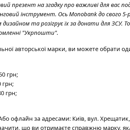
ий презент на згадку про важливі для вас поді
говий інструмент. Ось Monobank до свого 5-р
дизайном та розігрує їх за донати для ЗСУ. То
домленні "Укрпошти".
ьної авторської марки, ви можете обрати од
50 грн;
0 грн;
80 грн;
 Або офлайн за адресами: Київ, вул. Хрещатик,
значити, що ви отримаєте справжню марку, як