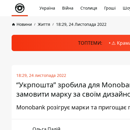
Україна
Війна
Столиця
Гроші
Шоу
Новини
Життя
18:29, 24 Листопада 2022
ТОПТЕМИ:
⚠️ Крам
18:29, 24 листопада 2022
“Укрпошта” зробила для Monobank
замовити марку за своїм дизайн
Monobank розігрує марки та пригощає 
Ольга Палій