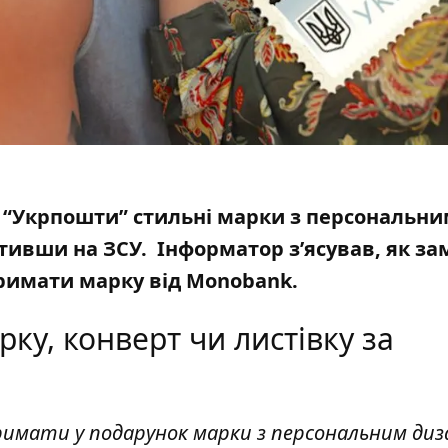
у “Укрпошти” стильні марки з персональн
тивши на ЗСУ. Інформатор з’ясував, як з
отримати
марку від Monobank
.
ку, конверт чи листівку за
римати у подарунок марки з персональним ди