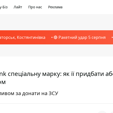
-Біз
Лайт
Про нас
Реклама
аторськ, Костянтинівка
🔴 Ракетний удар 5 серпня
 спеціальну марку: як її придбати аб
ом
пивом за донати на ЗСУ