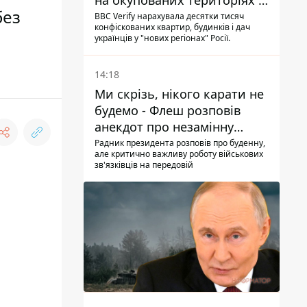
на окупованих територіях -
без
розслідування BBC
BBC Verify нарахувала десятки тисяч
конфіскованих квартир, будинків і дач
українців у "нових регіонах" Росії.
14:18
Ми скрізь, нікого карати не
будемо - Флеш розповів
анекдот про незамінну
роботу зв’язківців на фронті
Радник президента розповів про буденну,
але критично важливу роботу військових
зв'язківців на передовій