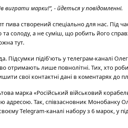
в виграти марки!”, - йдеться у повідомленні.
т пива створений спеціально для нас. Під ча
 та солоду, а не суміш, що робить його спра
ожна тут
.
а. Підсумки підіб'ють у телеграм-каналі Оле
иво отримають лише повнолітні. Тих, хто роб
ишити свої контактні дані в коментарях до п
ьтова марка «Російський військовий корабе
ою адресою. Так, співзасновник Монобанку О
воєму Telegram-каналі набору з 6 марок, у пі