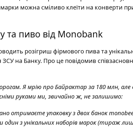
 марки можна сміливо клеїти на конверти пр
у та пиво від Monobank
роводить розігриш фірмового пива та унікаль
 ЗСУ на Банку
. Про це повідомив співзаснов
рогам. Я мрію про Байрактар ​​за 180 млн, але 
ожніми руками ми, звичайно ж, не залишимо:
ано отримаєте упаковку з двох банок monobee
и один з унікальних наборів марок (тираж ли