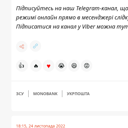
Підписуйтесь на наш
Telegram-канал
, щ
режимі онлайн прямо в месенджері слід
Підписатися на канал у Viber можна
ту
♥
👍
🔥
😭
😆
😡
ЗСУ
MONOBANK
УКРПОШТА
18:15, 24 листопада 2022