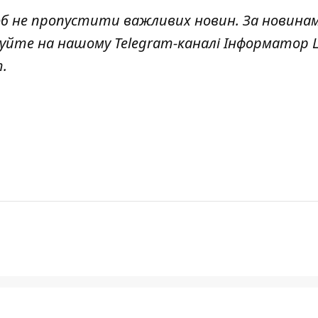
об не пропустити важливих новин. За новина
куйте на нашому Telegram-каналі
Інформатор L
т
.