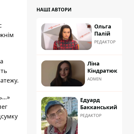
НАШІ АВТОРИ
с
Ольга
Палій
вжнім
РЕДАКТОР
га
Ліна
ить
Кіндратюк
ADMIN
латежу.
ль…»
Едуард
лег
Бакканський
дсумку
РЕДАКТОР