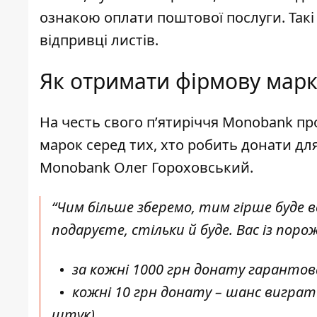
ознакою оплати поштової послуги. Такі
відпривці листів.
Як отримати фірмову марк
На честь свого п’ятиріччя Monobank п
марок серед тих, хто робить
донати для
Monobank Олег Гороховський.
“Чим більше зберемо, тим гірше буде во
подаруєте, стільки й буде. Вас із пор
за кожні 1000 грн донату гарантов
кожні 10 грн донату – шанс виграт
штук).