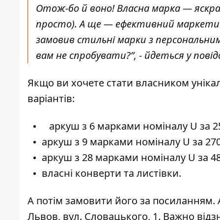
Отож-бо й воно! Власна марка — яскрав
просто). А ще — ефективний маркетин
замовив стильні марки з персональним 
вам не спробувати?”, - йдеться у пові
Якщо ви хочете стати власником унікал
варіантів:
⠀аркуш з 6 марками номіналу U за 2
аркуш з 9 марками номіналу U за 27
аркуш з 28 марками номіналу U за 4
власні конверти та листівки.
А потім
замовити його за посиланням
.
Львов, вул. Словацького, 1. Важно від