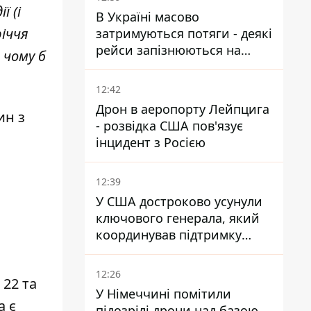
ї (і
В Україні масово
іччя
затримуються потяги - деякі
рейси запізнюються на
 чому б
понад 12 годин
12:42
Дрон в аеропорту Лейпцига
ин з
- розвідка США пов'язує
інцидент з Росією
12:39
У США достроково усунули
ключового генерала, який
координував підтримку
України - причину
замовчують
12:26
 22 та
У Німеччині помітили
а є
підозрілі дрони над базою,