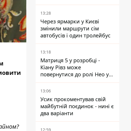
українських чоловіків -
абсурд і популізм
13:28
Через ярмарки у Києві
змінили маршрути сім
автобусів і один тролейбус
13:18
Матриця 5 у розробці -
им
Кіану Рівз може
амовити
повернутися до ролі Нео у
п'ятій частині
13:06
Усик прокоментував свій
майбутній поєдинок - нині є
два варіанти
зайном?
12:59