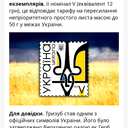
екземплярів
, її номінал V (еквівалент 12
грн), це відповідає тарифу на пересилання
непріоритетного простого листа масою до
50 г у межах України.
Для довідки
. Тризуб став одним з
офіційних символів України. Його було
затверджено Верховною радою як Герб