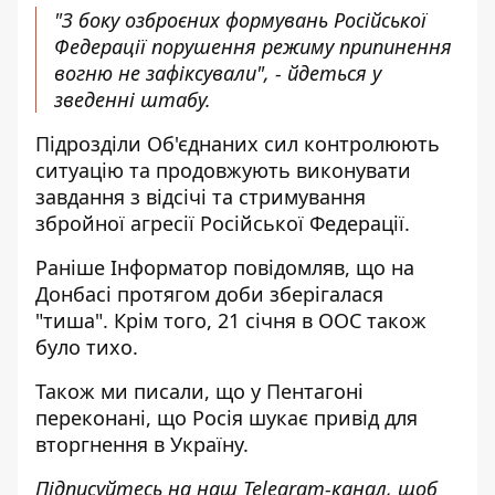
"З боку озброєних формувань Російської
Федерації порушення режиму припинення
вогню не зафіксували", - йдеться у
зведенні штабу.
Підрозділи Об'єднаних сил контролюють
ситуацію та продовжують виконувати
завдання з відсічі та стримування
збройної агресії Російської Федерації.
Раніше
Інформатор
повідомляв, що
на
Донбасі протягом доби зберігалася
"тиша"
. Крім того,
21 січня в ООС також
було тихо.
Також ми писали, що у Пентагоні
переконані, що
Росія шукає привід для
вторгнення в Україну
.
Підписуйтесь на наш
Telegram-канал
, щоб