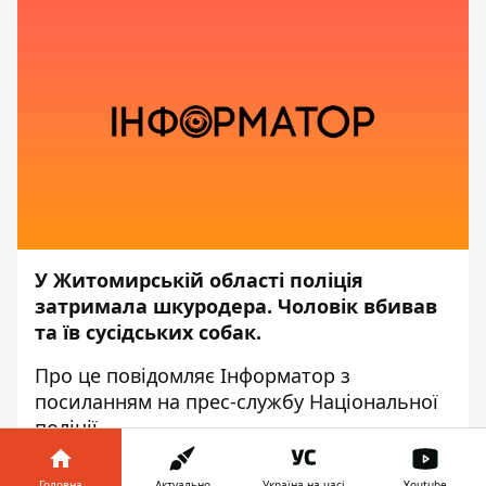
У Житомирській області поліція
затримала шкуродера. Чоловік вбивав
та їв сусідських собак.
Про це повідомляє
Інформатор
з
посиланням на прес-службу
Національної
поліції
.
"Поліція отримала інформацію від
Головна
Актуально
Україна на часі
Youtube