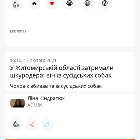
♥
🔥
😭
😆
😡
👍
ЕКОЛОГІЯ
16:16, 17 лютого 2021
У Житомирській області затримали
шкуродера: він їв сусідських собак
Чоловік вбивав та їв сусідських собак
Ліна Кіндратюк
ADMIN
👍