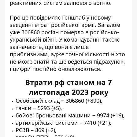
реактивних систем залпового вогню.
Про це повідомляє Генштаб у новому
зведенні втрат російської армії. Загалом
уже 306860 росіян померло в російсько-
українській війні
. У командуванні також
зазначають, що вони є лише
приблизними, адже точної кількості ніхто
не може знати та ще ведеться підрахунок,
і цифри постійно оновлююються.
Втрати рф станом на 7
листопада 2023 року
Особовий склад ‒ 306860 (+890),
танки ‒ 5293 (+5),
бойові броньовані машини ‒ 9974 (+16),
артилерійські системи – 7410 (+21),
РСЗВ – 869 (+2),