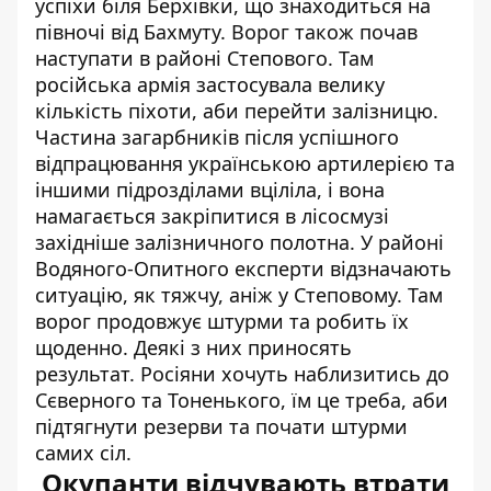
успіхи біля Берхівки, що знаходиться на
півночі від Бахмуту. Ворог також почав
наступати в районі Степового. Там
російська армія застосувала велику
кількість піхоти, аби перейти залізницю.
Частина загарбників після успішного
відпрацювання українською артилерією та
іншими підрозділами вціліла, і вона
намагається закріпитися в лісосмузі
західніше залізничного полотна. У районі
Водяного-Опитного експерти відзначають
ситуацію, як тяжчу, аніж у Степовому. Там
ворог продовжує штурми та робить їх
щоденно. Деякі з них приносять
результат. Росіяни хочуть наблизитись до
Сєверного та Тоненького, їм це треба, аби
підтягнути резерви та почати штурми
самих сіл.
Окупанти відчувають втрати