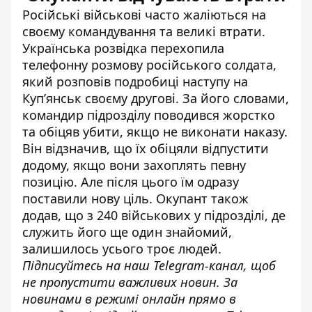
Російські військові часто жаліються на
своєму командування та великі втрати.
Українська розвідка
перехопила
телефонну розмову російського солдата
,
який розповів подробиці наступу на
Купʼянськ своєму другові. За його словами,
командир підрозділу поводився жорстко
та обіцяв убити, якщо не виконати наказу.
Він відзначив, що їх обіцяли відпустити
додому, якщо вони захоплять певну
позицію. Але після цього їм одразу
поставили нову ціль. Окупант також
додав, що з 240 військових у підрозділі, де
служить його ще один знайомий,
залишилось усього троє людей.
Підписуйтесь на наш
Telegram-канал
, щоб
не пропустити важливих новин. За
новинами в режимі онлайн прямо в