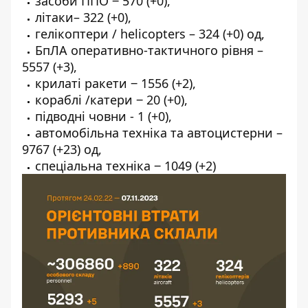
засоби ППО ‒ 570 (+0),
літаки– 322 (+0),
гелікоптери / helicopters – 324 (+0) од,
БпЛА оперативно-тактичного рівня –
5557 (+3),
крилаті ракети ‒ 1556 (+2),
кораблі /катери ‒ 20 (+0),
підводні човни - 1 (+0),
автомобільна техніка та автоцистерни –
9767 (+23) од,
спеціальна техніка ‒ 1049 (+2)