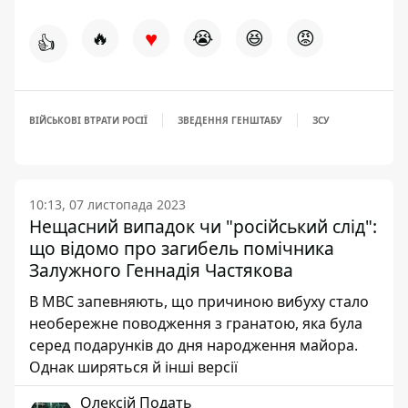
♥
🔥
😭
😆
😡
👍
ВІЙСЬКОВІ ВТРАТИ РОСІЇ
ЗВЕДЕННЯ ГЕНШТАБУ
ЗСУ
10:13, 07 листопада 2023
Нещасний випадок чи "російський слід":
що відомо про загибель помічника
Залужного Геннадія Частякова
В МВС запевняють, що причиною вибуху стало
необережне поводження з гранатою, яка була
серед подарунків до дня народження майора.
Однак ширяться й інші версії
Олексій Подать