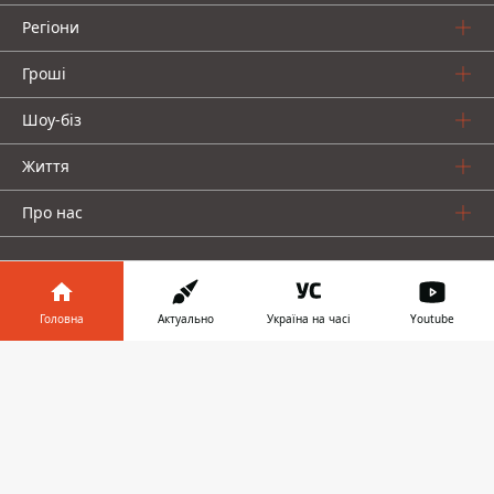
Регіони
Гроші
Шоу-біз
Життя
Про нас
Головна
Актуально
Україна на часі
Youtube
Інформатор у
Інформатор проекти
Завантажити
телефоні
👉
Столиця
Ваші фінанси
Авто
Geek
© 2016-2026 Informator