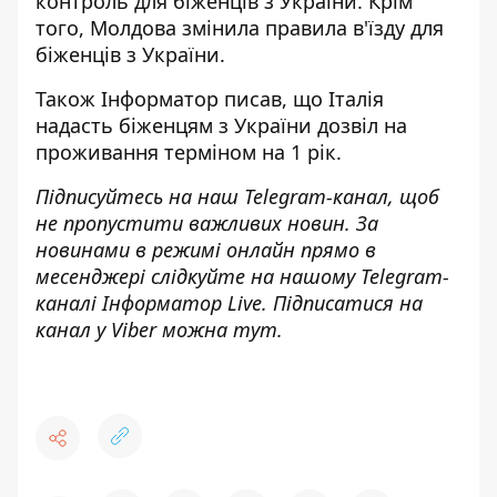
контроль для біженців
з України. Крім
того, Молдова
змінила правила в'їзду для
біженців
з України.
Також
Інформатор
писав, що Італія
надасть біженцям з України дозвіл на
проживання терміном
на 1 рік.
Підписуйтесь на наш
Telegram-канал
, щоб
не пропустити важливих новин. За
новинами в режимі онлайн прямо в
месенджері слідкуйте на нашому Telegram-
каналі
Інформатор Live
. Підписатися на
канал у Viber можна
тут
.