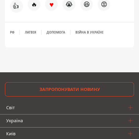
♥
🔥
😭
😆
😡
👍
РФ
ЛАТВІЯ
ДОПОМОГА
ВІЙНА В УКРАЇНІ
ЗАПРОПОНУВАТИ НОВИНУ
Світ
Україна
Київ