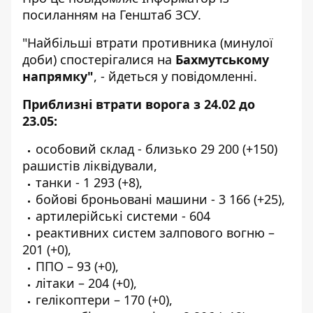
посиланням на
Генштаб ЗСУ
.
"Найбільші втрати противника (минулої
доби) спостерігалися на
Бахмутському
напрямку"
, - йдеться у повідомленні.
Приблизні втрати ворога з 24.02 до
23.05:
особовий склад - близько 29 200 (+150)
рашистів ліквідували,
танки - 1 293 (+8),
бойові броньовані машини - 3 166 (+25),
артилерійські системи - 604
реактивних систем залпового вогню –
201 (+0),
ППО – 93 (+0),
літаки – 204 (+0),
гелікоптери – 170 (+0),