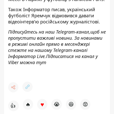
Також
Інформатор
писав, український
футболіст
Яремчук відмовився давати
відеоінтерв'ю
російському журналістові.
Підписуйтесь на наш
Telegram-канал,
щоб не
пропустити важливі новини. За новинами
в режимі онлайн прямо в месенджері
стежте на нашому Telegram-каналі
Інформатор Live
.Підписатися на канал у
Viber можна
тут
♥
🔥
😭
😆
😡
👍