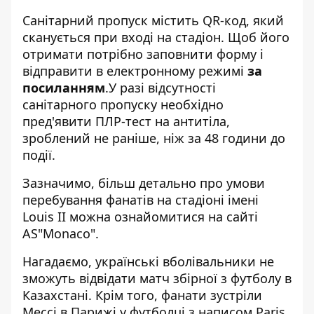
Санітарний пропуск містить QR-код, який
сканується при вході на стадіон. Щоб його
отримати потрібно заповнити форму і
відправити в електронному режимі
за
посиланням
.У разі відсутності
санітарного пропуску необхідно
пред'явити ПЛР-тест на антитіла,
зроблений не раніше, ніж за 48 години до
події.
Зазначимо, більш детально про умови
перебування фанатів на стадіоні імені
Louis II можна ознайомитися на сайті
AS
"Monaco".
Нагадаємо, українські
вболівальники не
зможуть відвідати матч збірної
з футболу в
Казахстані. Крім того, фанати
зустріли
Мессі в Парижі у футболці
з написом Paris.