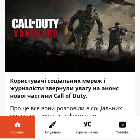
Користувачі соціальних мереж і
журналісти звернули увагу на анонс
нової частини Call of Duty.
Про це все вони розповіли в
соціальних
мережах
,- передає
Інформатор
.
Реклама повноцінної нової частини гри
Головна
Актуально
Україна на часі
Youtube
з'явилася у PlayStation Store. Схоже, що