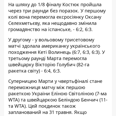
На шляху до 1/8 фіналу Костюк пройшла
через три раунди без поразок. У першому
колі вона перемогла ексросіянку Оксану
Селехметьєву, яка нещодавно змінила
громадянство на іспанське, - 6:2, 6:3.
У другому - у вольовому трисетовому
матчі здолала американку українського
походження Кеті Волинець (6:7, 6:3, 6:3). У
третьому раунді Марта перемогла
швейцарку Вікторію Голубич (82-га
ракетка світу) - 6:4, 6:3.
Суперницею Марти у чвертьфіналі стане
переможниця матчу між першою
ракеткою України Еліною Світоліною (7-ма
WTA) та швейцаркою Беліндою Бенчич (11-
та WTA). Цей поєдинок також
запланований на 31 травня. Якщо