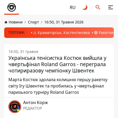
RU
Новини
Спорт
16:50, 31 Травня 2026
⚠️ Краматорськ, Костянтинівка
🔴 Ракетний 
ТОПТЕМИ:
16:50, 31 травня
Українська тенісистка Костюк вийшла у
чвертьфінал Roland Garros - переграла
чотириразову чемпіонку Швентек
Марта Костюк здолала колишню першу ракетку
світу Ігу Швентек та пробилась у чвертьфінал
паризького турніру Roland Garros
Антон Корж
РЕДАКТОР