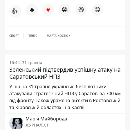
♥
🔥
😭
😆
😡
👍
СПОРТ
ТЕНІС
МАРТА КОСТЮК
16:44, 31 травня
Зеленський підтвердив успішну атаку на
Саратовський НПЗ
У ніч на 31 травня українські безпілотники
атакували стратегічний НПЗ у Саратові за 700 км
від фронту. Також уражено об'єкти в Ростовській
та Кіровській областях і на Каспії
Марія Майборода
ЖУРНАЛІСТ