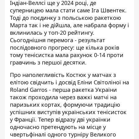
Індіан-Веллсі ще у 2024 році, де
суперницею мала стати саме Іга Швентек.
Тоді до поєдинку з польською ракеткою
Марта так і не дійшла, але набрала форму і
вклинилась у топ-20 рейтингу.
Сьогоднішня перемога - результат
послідовного прогресу: ще кілька років
тому тенісистка мала рахунок 0-14 проти
гравчинь з першої десятки.
Про наполегливість Костюк у матчах з
елітою свідчить і
досвід Еліни Світоліної на
Roland Garros
- перша ракетка України
також проходила через важкі матчі на
паризьких кортах, формуючи традицію
успішних виступів українських тенісисток
у Франції. Тепер відразу дві українки
одночасно претендують на місце у
чвертьфіналі одного турніру Великого