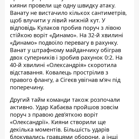
кияни провели ще одну швидку атаку.
Ванату не вистачило кількох сантиметрів,
щоб влучити у лівий нижній кут. У
відповідь Кулаков пробив поруч з лівою
стійкою воріт «Динамо». На 32-й хвилині
«Динамо» подвоїло перевагу в рахунку.
Ванат у штрафному майданчику обіграв
двох суперників і зробив рахунок 0:2. На
40-й хвилині «Олександрія» скоротила
відставання. Ковалець прострілив з
правого флангу, а Сігеєв увігнав м’яч під
поперечину.
Другий тайм команди також розпочали
активно. Удар Кабаєва пройшов зовсім
поруч з правою дев’яткою воріт
«Олександрії». Кияни створили ще
декілька моментів. Більшість ударів
блокувались гравцями оборони, а інші