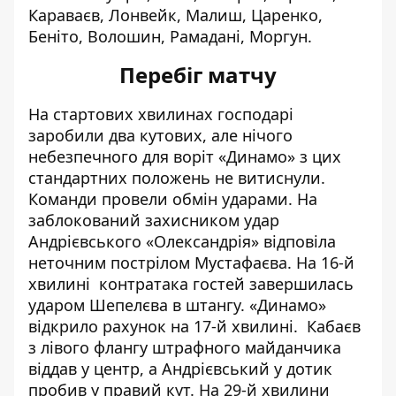
Караваєв, Лонвейк, Малиш, Царенко,
Беніто, Волошин, Рамадані, Моргун.
Перебіг матчу
На стартових хвилинах господарі
заробили два кутових, але нічого
небезпечного для воріт «Динамо» з цих
стандартних положень не витиснули.
Команди провели обмін ударами. На
заблокований захисником удар
Андрієвського «Олександрія» відповіла
неточним пострілом Мустафаєва. На 16-й
хвилині контратака гостей завершилась
ударом Шепелєва в штангу. «Динамо»
відкрило рахунок на 17-й хвилині. Кабаєв
з лівого флангу штрафного майданчика
віддав у центр, а Андрієвський у дотик
пробив у правий кут. На 29-й хвилини