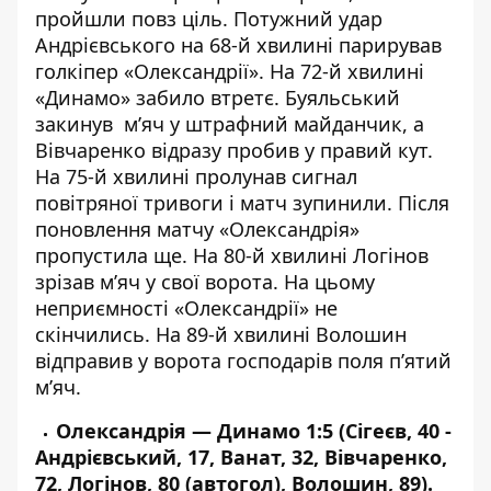
пройшли повз ціль. Потужний удар
Андрієвського на 68-й хвилині парирував
голкіпер «Олександрії». На 72-й хвилині
«Динамо» забило втретє. Буяльський
закинув м’яч у штрафний майданчик, а
Вівчаренко відразу пробив у правий кут.
На 75-й хвилині пролунав сигнал
повітряної тривоги і матч зупинили. Після
поновлення матчу «Олександрія»
пропустила ще. На 80-й хвилині Логінов
зрізав м’яч у свої ворота. На цьому
неприємності «Олександрії» не
скінчились. На 89-й хвилині Волошин
відправив у ворота господарів поля п’ятий
м’яч.
Олександрія — Динамо 1:5 (Сігеєв, 40 -
Андрієвський, 17, Ванат, 32, Вівчаренко,
72, Логінов, 80 (автогол), Волошин, 89).