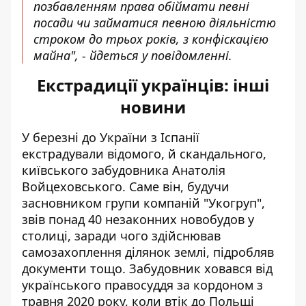
позбавленням права обіймати певні
посади чи займатися певною діяльністю
строком до трьох років, з конфіскацією
майна", - йдеться у повідомленні.
Екстрадиції українців: інші
новини
У березні до України
з Іспанії
екстрадували відомого
, й скандального,
київського забудовника Анатолія
Войцеховського. Саме він, будучи
засновником групи компаній "Укогруп",
звів понад 40 незаконних новобудов у
столиці, заради чого здійснював
самозахоплення ділянок землі, підробляв
документи тощо. Забудовник ховався від
українського правосуддя за кордоном з
травня 2020 року, коли втік до Польщі