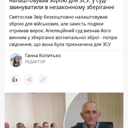
налаштовував зброю для ЗСУ, у суді
звинуватили в незаконному зберіганні
Святослав Звір безкоштовно налаштовував
зброю для військових, але замість подяки
отримав вирок. Апеляційний суд визнав його
винним у зберіганні вогнепальної зброї - попри
свідчення, що вона була призначена для ЗСУ
Ганна Копитько
РЕДАКТОР
👍