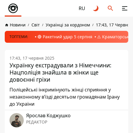
RU
Новини
Світ
Українці за кордоном
17:43, 17 Червня 
🔴 Ракетний удар 5 серпня
⚠️ Краматорськ, 
ТОПТЕМИ:
17:43, 17 червня 2025
Українку екстрадували з Німеччини:
Нацполіція знайшла в жінки ще
довоєнні гріхи
Поліцейські інкримінують жінці сприяння у
незаконному в’їзді десятьом громадянам Ірану
до України
Ярослав Коджушко
РЕДАКТОР