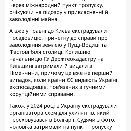
через міжнародний пункт пропуску,
очікуючи на підозру у привласненні й
заволодінні майна.
А вже у травні
до Києва екстрадували
посадовицю
, причетну до справи про
заволодіння землею у Пущі-Водиці та
Фастові біля столиці. Колишню
начальницю ГУ Держгеокадастру на
Київщині затримали й видали з
Німеччини, причому це вже не перший
випадок, коли країни ЄС видають Україні
експосадовців, пов'язаних з гучними
корупційними справами.
Також у 2024 році в Україну
екстрадували
організатора схем
для ухилянтів, який
переховувався в Болгарії. Судячи з фото,
чоловіка затримали на пункті пропуску