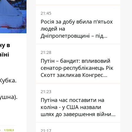
біль – він очолив народне
голосування
21:45
Росія за добу вбила п'ятьох
людей на
Дніпропетровщині – під
ударами опинилися п'ять
ну в
районів області
21:28
їні
Путін – бандит: впливовий
сенатор-республіканець Рік
Скотт закликав Конгрес
Кубка.
притягнути РФ до
відповідальності за війну в
21:23
Україні
ушна).
Путіна час поставити на
коліна - у США назвали
шлях до завершення війни -
National Security Journal
21:17