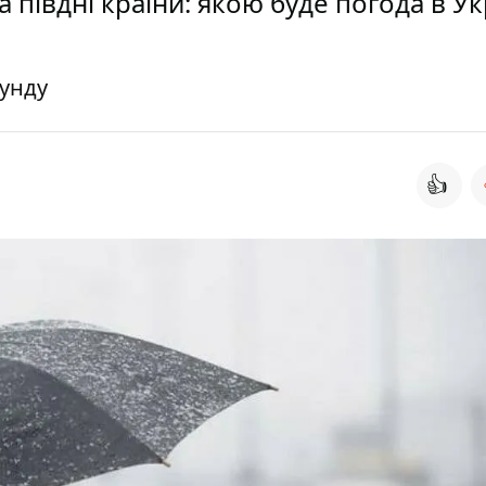
а півдні країни: якою буде погода в Ук
кунду
👍