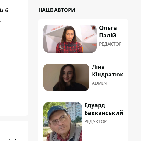
и в
НАШІ АВТОРИ
e
.
Ольга
Палій
РЕДАКТОР
Ліна
Кіндратюк
ADMIN
Едуард
Бакканський
РЕДАКТОР