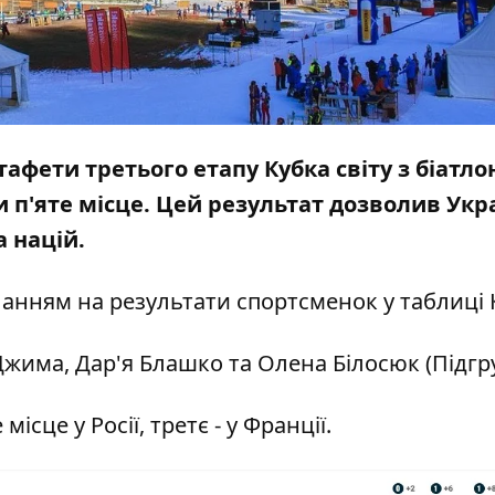
стафети третього етапу Кубка світу з біатло
и п'яте місце. Цей результат дозволив Укра
а націй.
ланням на результати спортсменок у таблиці 
 Джима, Дар'я Блашко та Олена Білосюк (Підгр
ісце у Росії, третє - у Франції.