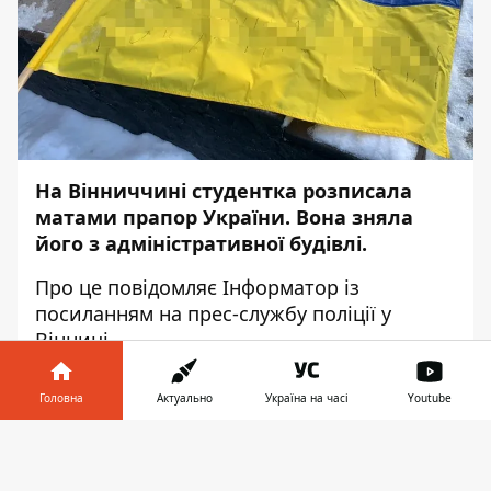
На Вінниччині студентка розписала
матами прапор України. Вона зняла
його з адміністративної будівлі.
Про це повідомляє
Інформатор
із
посиланням на прес-службу
поліції у
Вінниці
.
До поліції звернулася староста села та
Головна
Актуально
Україна на часі
Youtube
розповіла, що 18-річна дівчина зняла
прапор з адміністративної будівлі
Інформатор у
Завантажити
Оленівського старостинського округу
телефоні
👉
Вороновицької територіальної громади та