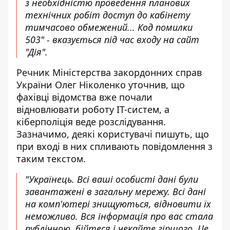
з необхідністю проведення планових
технічних робіт доступ до кабінету
тимчасово обмежений... Код помилки
503" - вказується під час входу на сайт
"Дія".
Речник Міністерства закордонних справ
України Олег Ніколенко
уточнив
, що
фахівці відомства вже почали
відновлювати роботу IT-систем, а
кіберполіція веде розслідування.
Зазначимо, деякі користувачі пишуть, що
при вході в них спливають повідомлення з
таким текстом.
"Українець. Всі ваші особисті дані були
завантажені в загальну мережу. Всі дані
на комп'ютері знищуються, відновити їх
неможливо. Вся інформація про вас стала
публічною, бійтеся і чекайте гіршого. Це