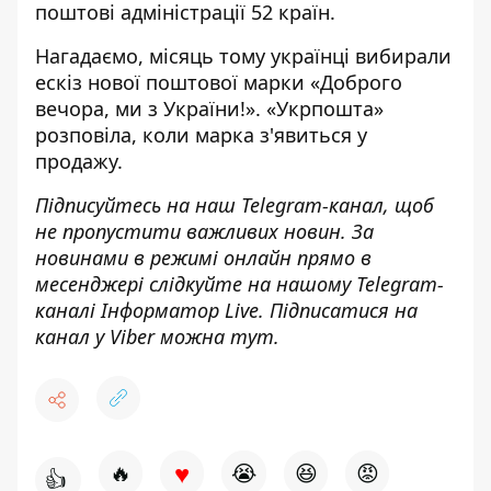
поштові адміністрації 52 країн.
Нагадаємо,
місяць тому українці
вибирали
ескіз нової поштової марки
«Доброго
вечора, ми з України!». «Укрпошта»
розповіла,
коли марка з'явиться у
продажу
.
Підписуйтесь на наш
Telegram-канал
, щоб
не пропустити важливих новин. За
новинами в режимі онлайн прямо в
месенджері слідкуйте на нашому Telegram-
каналі
Інформатор Live
. Підписатися на
канал у Viber можна
тут
.
♥
🔥
😭
😆
😡
👍