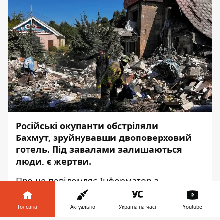
Російські окупанти обстріляли
Бахмут, зруйнувавши двоповерховий
готель. Під завалами залишаються
люди, є жертви.
Про це повідомляє
Інформатор
з
посиланням на
Головне управління ДСНС
України
у Донецькій області.
Головна
Актуально
Україна на часі
Youtube